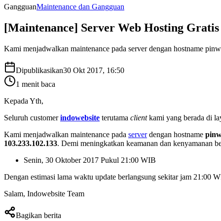
Gangguan
Maintenance dan Gangguan
[Maintenance] Server Web Hosting Gratis
Kami menjadwalkan maintenance pada server dengan hostname pinwhee
Dipublikasikan
30 Okt 2017, 16:50
1
menit baca
Kepada Yth,
Seluruh customer
indowebsite
terutama
client
kami yang berada di l
Kami menjadwalkan maintenance pada
server
dengan hostname
pinw
103.233.102.133
. Demi meningkatkan keamanan dan kenyamanan bers
Senin, 30 Oktober 2017 Pukul 21:00 WIB
Dengan estimasi lama waktu update berlangsung sekitar jam 21:00
Salam, Indowebsite Team
Bagikan berita