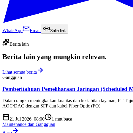
WhatsApp
Email
Salin link
Berita lain
Berita lain yang
mungkin relevan
.
Lihat semua berita
Gangguan
Pemberitahuan Pemeliharaan Jaringan (Scheduled M
Dalam rangka meningkatkan kualitas dan kestabilan layanan, PT Tuju
AOC/DAC dengan SFP dan kabel Fiber Optic (FO).
21 Jul 2026, 08:00
1
mnt baca
Maintenance dan Gangguan
Baca