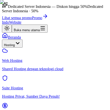
Dedicated Server Indonesia
— Diskon hingga
50%
Dedicated
Server Indonesia
·
50%
Lihat semua promo
Promo
IndoWebsite
Buka menu utama
Beranda
Hosting
Web Hosting
Shared Hosting dengan teknologi cloud
Suite Hosting
Hosting Privat, Sumber Daya Penuh!