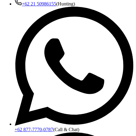
+62 21 50986155
(Hunting)
+62 877-7770-0787
(Call & Chat)