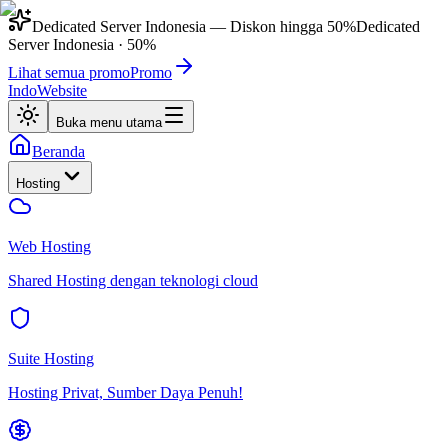
Dedicated Server Indonesia
— Diskon hingga
50%
Dedicated
Server Indonesia
·
50%
Lihat semua promo
Promo
IndoWebsite
Buka menu utama
Beranda
Hosting
Web Hosting
Shared Hosting dengan teknologi cloud
Suite Hosting
Hosting Privat, Sumber Daya Penuh!