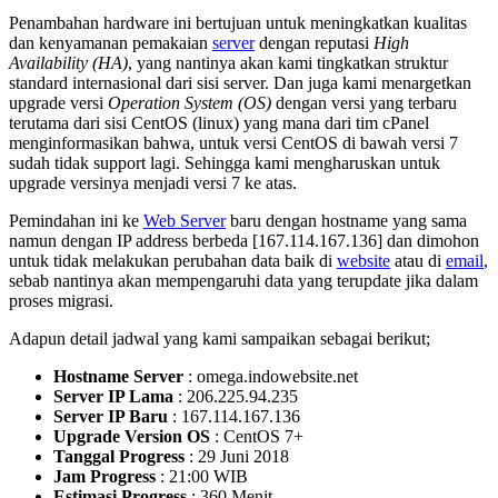
Penambahan hardware ini bertujuan untuk meningkatkan kualitas
dan kenyamanan pemakaian
server
dengan reputasi
High
Availability (HA)
, yang nantinya akan kami tingkatkan struktur
standard internasional dari sisi server. Dan juga kami menargetkan
upgrade versi
Operation System (OS)
dengan versi yang terbaru
terutama dari sisi CentOS (linux) yang mana dari tim cPanel
menginformasikan bahwa, untuk versi CentOS di bawah versi 7
sudah tidak support lagi. Sehingga kami mengharuskan untuk
upgrade versinya menjadi versi 7 ke atas.
Pemindahan ini ke
Web Server
baru dengan hostname yang sama
namun dengan IP address berbeda [167.114.167.136] dan dimohon
untuk tidak melakukan perubahan data baik di
website
atau di
email
,
sebab nantinya akan mempengaruhi data yang terupdate jika dalam
proses migrasi.
Adapun detail jadwal yang kami sampaikan sebagai berikut;
Hostname Server
: omega.indowebsite.net
Server IP Lama
: 206.225.94.235
Server IP Baru
: 167.114.167.136
Upgrade Version OS
: CentOS 7+
Tanggal Progress
: 29 Juni 2018
Jam Progress
: 21:00 WIB
Estimasi Progress
: 360 Menit