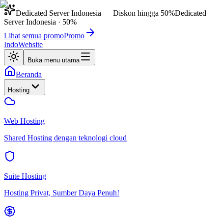
Dedicated Server Indonesia
— Diskon hingga
50%
Dedicated
Server Indonesia
·
50%
Lihat semua promo
Promo
IndoWebsite
Buka menu utama
Beranda
Hosting
Web Hosting
Shared Hosting dengan teknologi cloud
Suite Hosting
Hosting Privat, Sumber Daya Penuh!