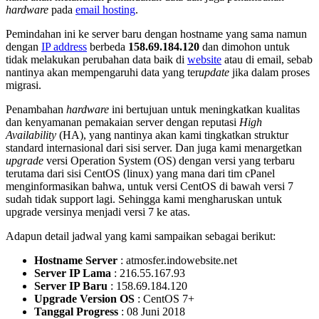
hardware
pada
email hosting
.
Pemindahan ini ke server baru dengan hostname yang sama namun
dengan
IP address
berbeda
158.69.184.120
dan dimohon untuk
tidak melakukan perubahan data baik di
website
atau di email, sebab
nantinya akan mempengaruhi data yang ter
update
jika dalam proses
migrasi.
Penambahan
hardware
ini bertujuan untuk meningkatkan kualitas
dan kenyamanan pemakaian server dengan reputasi
High
Availability
(HA), yang nantinya akan kami tingkatkan struktur
standard internasional dari sisi server. Dan juga kami menargetkan
upgrade
versi Operation System (OS) dengan versi yang terbaru
terutama dari sisi CentOS (linux) yang mana dari tim cPanel
menginformasikan bahwa, untuk versi CentOS di bawah versi 7
sudah tidak support lagi. Sehingga kami mengharuskan untuk
upgrade versinya menjadi versi 7 ke atas.
Adapun detail jadwal yang kami sampaikan sebagai berikut:
Hostname Server
: atmosfer.indowebsite.net
Server IP Lama
: 216.55.167.93
Server IP Baru
: 158.69.184.120
Upgrade Version OS
: CentOS 7+
Tanggal Progress
: 08 Juni 2018