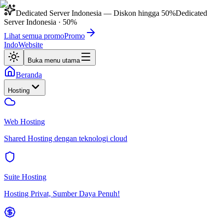
Dedicated Server Indonesia
— Diskon hingga
50%
Dedicated
Server Indonesia
·
50%
Lihat semua promo
Promo
IndoWebsite
Buka menu utama
Beranda
Hosting
Web Hosting
Shared Hosting dengan teknologi cloud
Suite Hosting
Hosting Privat, Sumber Daya Penuh!