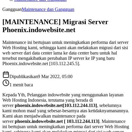
Gangguan
Maintenance dan Gangguan
[MAINTENANCE] Migrasi Server
Phoenix.indowebsite.net
Maintenance ini bertujuan untuk meningkatkan performa dari server
Web Hosting kami, sehingga kami akan melakukan migrasi dari sisi
web server dari data center lama ke data center baru untuk hal
tersebut mengakibatkan perubahan IP server ke IP yang baru
Phoenix.indowebsite.net [103.112.245.5].
Dipublikasikan
9 Mar 2022, 05:00
1
menit baca
Kepada Yth, Pelanggan indowebsite yang menggunakan layanan
Web Hosting Indonesia, terutama yang berada di
server
phoenix.indowebsite.net[103.112.244.113]
, sebelumnya
kami mohon maaf yang sebesar-besarnya atas ketidaknyamanannya.
Kami akan menjadwalkan maintenance pada
server
phoenix.indowebsite.net [ 103.112.244.113]
. Maintenance
ini bertujuan untuk meningkatkan performa dari server Web Hosting
kami, sehingga kami akan melakukan migrasi dari sisi web server