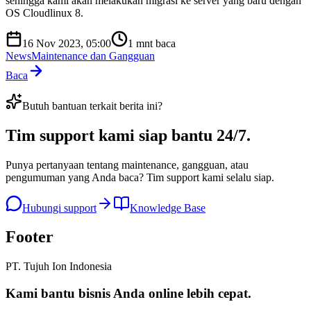
sehingga kami akan melakukan migrasi ke server yang baru dengan
OS Cloudlinux 8.
16 Nov 2023, 05:00
1
mnt baca
News
Maintenance dan Gangguan
Baca
Butuh bantuan terkait berita ini?
Tim support kami
siap bantu 24/7
.
Punya pertanyaan tentang maintenance, gangguan, atau
pengumuman yang Anda baca? Tim support kami selalu siap.
Hubungi support
Knowledge Base
Footer
PT. Tujuh Ion Indonesia
Kami bantu bisnis Anda
online lebih cepat
.