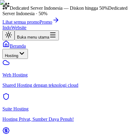
Dedicated Server Indonesia
— Diskon hingga
50%
Dedicated
Server Indonesia
·
50%
Lihat semua promo
Promo
IndoWebsite
Buka menu utama
Beranda
Hosting
Web Hosting
Shared Hosting dengan teknologi cloud
Suite Hosting
Hosting Privat, Sumber Daya Penuh!