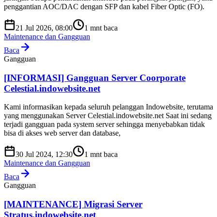
penggantian AOC/DAC dengan SFP dan kabel Fiber Optic (FO).
21 Jul 2026, 08:00
1
mnt baca
Maintenance dan Gangguan
Baca
Gangguan
[INFORMASI] Gangguan Server Coorporate
Celestial.indowebsite.net
Kami informasikan kepada seluruh pelanggan Indowebsite, terutama
yang menggunakan Server Celestial.indowebsite.net Saat ini sedang
terjadi gangguan pada system server sehingga menyebabkan tidak
bisa di akses web server dan database,
30 Jul 2024, 12:30
1
mnt baca
Maintenance dan Gangguan
Baca
Gangguan
[MAINTENANCE] Migrasi Server
Stratus.indowebsite.net