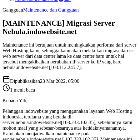
Gangguan
Maintenance dan Gangguan
[MAINTENANCE] Migrasi Server
Nebula.indowebsite.net
Maintenance ini bertujuan untuk meningkatkan performa dari server
Web Hosting kami, sehingga kami akan melakukan migrasi dari sisi
web server dari data center lama ke data center baru untuk hal
tersebut mengakibatkan perubahan IP server ke IP yang baru
nebula.indowebsite.net [103.112.245.7].
Dipublikasikan
23 Mar 2022, 05:00
1
menit baca
Kepada Yth,
Pelanggan indowebsite yang menggunakan layanan Web Hosting
Indonesia, terutama yang berada di
server nebula.indowebsite.net[103.233.102.35], sebelumnya kami
mohon maaf yang sebesar-besarnya atas ketidaknyamanannya.
Kami akan menjadwalkan maintenance pada
server nebula.indowebsite.net [ 103.233.102.35]. Maintenance ini