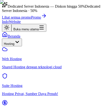
Dedicated Server Indonesia
— Diskon hingga
50%
Dedicated
Server Indonesia
·
50%
Lihat semua promo
Promo
IndoWebsite
Buka menu utama
Beranda
Hosting
Web Hosting
Shared Hosting dengan teknologi cloud
Suite Hosting
Hosting Privat, Sumber Daya Penuh!