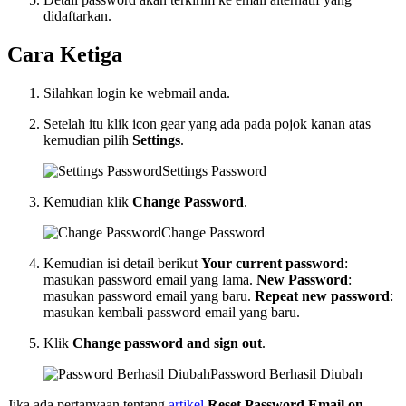
didaftarkan.
Cara Ketiga
Silahkan login ke webmail anda.
Setelah itu klik icon gear yang ada pada pojok kanan atas
kemudian pilih
Settings
.
Settings Password
Kemudian klik
Change Password
.
Change Password
Kemudian isi detail berikut
Your current password
:
masukan password email yang lama.
New Password
:
masukan password email yang baru.
Repeat new password
:
masukan kembali password email yang baru.
Klik
Change password and sign out
.
Password Berhasil Diubah
Jika ada pertanyaan tentang
artikel
Reset Password Email on