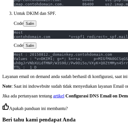
Untuk DKIM dan SPF.
Code
Salin
Code
Salin
Host : 20150812._domainkey.contohdomain.com 
Values : "v=DKIM1; g=*; k=rsa;     p=MIGfMA0GCSqGS
uh0gJrVNbXUidfMNP/W3S90//Pw9Oi5o/VXyK+Q0ZtMMyn45rr
TTL :  1 D
Layanan email on demand anda sudah berhasil di konfigurasi, saat i
Note
: Saat ini indowebsite sudah tidak menyediakan layanan Email
Jika ada pertanyaan tentang
artikel
Configurasi DNS Email on De
Apakah panduan ini membantu?
Beri tahu kami pendapat Anda