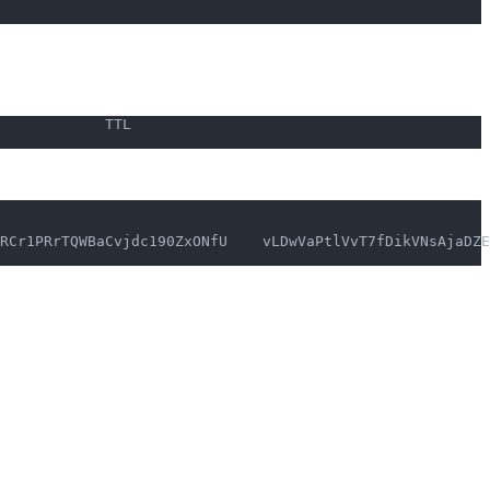
                                 TTL
RCr1PRrTQWBaCvjdc190ZxONfU    vLDwVaPtlVvT7fDikVNsAjaDZE