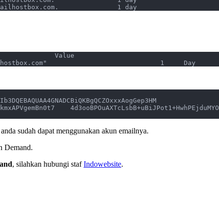
imap.contohdomain.com.	      86400	us2.imap.mailhostbox.com.	        1 day
Host	                                                        Value	             
contohdomain.com        "v=spf1 redirect=_spf.mailhostbox.com"          	           1     Day
Ib3DQEBAQUAA4GNADCBiQKBgQCZOxxxAogGep3HM
kmxAPVgemBn0t7    4d3ooBPOuAXTcLsbB+uBiJPot1+HwhPEjduMYO
ni anda sudah dapat menggunakan akun emailnya.
 on Demand.
mand
, silahkan hubungi staf
Indowebsite
.