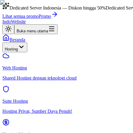
Dedicated Server Indonesia
— Diskon hingga
50%
Dedicated Ser
Lihat semua promo
Promo
IndoWebsite
Buka menu utama
Beranda
Hosting
Web Hosting
Shared Hosting dengan teknologi cloud
Suite Hosting
Hosting Privat, Sumber Daya Penuh!