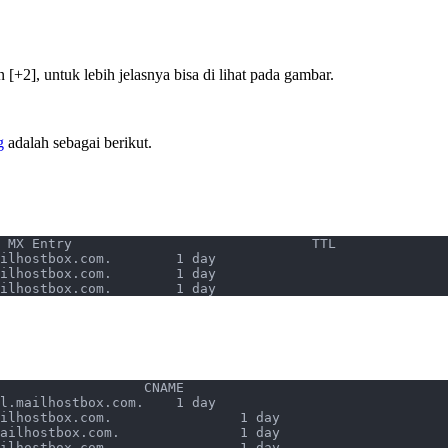
[+2], untuk lebih jelasnya bisa di lihat pada gambar.
g
adalah sebagai berikut.
Priority	          Host                     MX Entry	                         TTL
100	        contohdomain.com.	us2.mx3.mailhostbox.com.	1 day
100	        contohdomain.com.	us2.mx1.mailhostbox.com.	1 day
100	        contohdomain.com.	us2.mx2.mailhostbox.com.	1 day
Alias host	                              Port	            CNAME	         
webmail.contohdomain.com.     86400	us3.webmail.mailhostbox.com.	1 day
dav.contohdomain.com.	      86400	us2.dav.mailhostbox.com.	        1 day
smtp.contohdomain.com.	      86400	us2.smtp.mailhostbox.com.	        1 day
pop.contohdomain.com.	      86400	us2.pop.mailhostbox.com.	        1 day