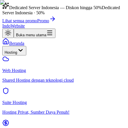
Dedicated Server Indonesia
— Diskon hingga
50%
Dedicated
Server Indonesia
·
50%
Lihat semua promo
Promo
IndoWebsite
Buka menu utama
Beranda
Hosting
Web Hosting
Shared Hosting dengan teknologi cloud
Suite Hosting
Hosting Privat, Sumber Daya Penuh!