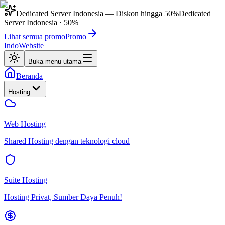
Dedicated Server Indonesia
— Diskon hingga
50%
Dedicated
Server Indonesia
·
50%
Lihat semua promo
Promo
IndoWebsite
Buka menu utama
Beranda
Hosting
Web Hosting
Shared Hosting dengan teknologi cloud
Suite Hosting
Hosting Privat, Sumber Daya Penuh!