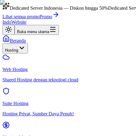
Dedicated Server Indonesia
— Diskon hingga
50%
Dedicated Ser
Lihat semua promo
Promo
IndoWebsite
Buka menu utama
Beranda
Hosting
Web Hosting
Shared Hosting dengan teknologi cloud
Suite Hosting
Hosting Privat, Sumber Daya Penuh!