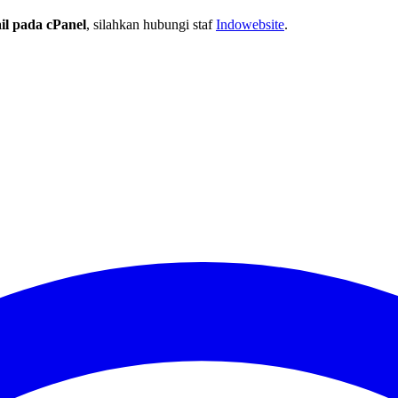
l pada cPanel
, silahkan hubungi staf
Indowebsite
.