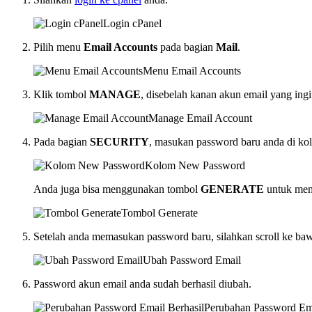
Login cPanel
Pilih menu
Email Accounts
pada bagian
Mail
.
Menu Email Accounts
Klik tombol
MANAGE
, disebelah kanan akun email yang in
Manage Email Account
Pada bagian
SECURITY
, masukan password baru anda di k
Kolom New Password
Anda juga bisa menggunakan tombol
GENERATE
untuk mem
Tombol Generate
Setelah anda memasukan password baru, silahkan scroll ke ba
Ubah Password Email
Password akun email anda sudah berhasil diubah.
Perubahan Password Ema