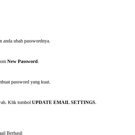
gin anda ubah passwordnya.
olom
New Password
.
buat password yang kuat.
wah. Klik tombol
UPDATE EMAIL SETTINGS
.
il Berhasil