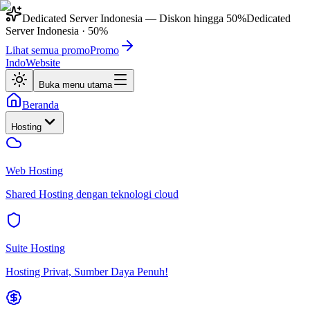
Dedicated Server Indonesia
— Diskon hingga
50%
Dedicated
Server Indonesia
·
50%
Lihat semua promo
Promo
IndoWebsite
Buka menu utama
Beranda
Hosting
Web Hosting
Shared Hosting dengan teknologi cloud
Suite Hosting
Hosting Privat, Sumber Daya Penuh!