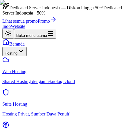
Dedicated Server Indonesia
— Diskon hingga
50%
Dedicated
Server Indonesia
·
50%
Lihat semua promo
Promo
IndoWebsite
Buka menu utama
Beranda
Hosting
Web Hosting
Shared Hosting dengan teknologi cloud
Suite Hosting
Hosting Privat, Sumber Daya Penuh!