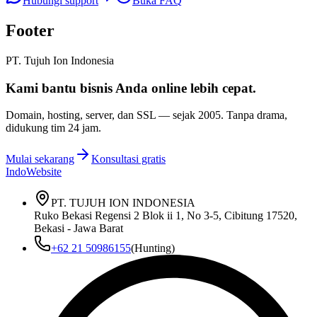
Hubungi support
Buka FAQ
Footer
PT. Tujuh Ion Indonesia
Kami bantu bisnis Anda
online lebih cepat
.
Domain, hosting, server, dan SSL — sejak
2005
. Tanpa drama,
didukung tim 24 jam.
Mulai sekarang
Konsultasi gratis
IndoWebsite
PT. TUJUH ION INDONESIA
Ruko Bekasi Regensi 2 Blok ii 1, No 3-5, Cibitung 17520,
Bekasi - Jawa Barat
+62 21 50986155
(Hunting)