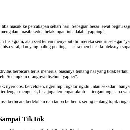
ba-tiba masuk ke percakapan sehari-hari. Sebagian besar lewat begitu sa
ang mengalami nasib kedua belakangan ini adalah "yapping".
Instagram, atau saat teman menyebut diri mereka sendiri sebagai "yapp
napa bisa viral, dan yang paling penting — cara membaca konteksnya sup
ivitas berbicara terus-menerus, biasanya tentang hal yang tidak terlalu
eh. Sedangkan orangnya disebut "yapper".
: nyerocos, berceloteh, ngerumpi, ngalor-ngidul, atau sekadar "banya
isa terdengar mengejek, bisa juga terdengar akrab — tergantung siapa y
nsa berbicara berlebihan dan tanpa berhenti, sering tentang topik ri
 Sampai TikTok