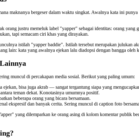
mana maknanya bergeser dalam waktu singkat. Awalnya kata ini punya k
rang justru memeluk label "yapper" sebagai identitas: orang yang gema
ukan, tapi semacam ciri khas yang dirayakan.
nculnya istilah "yapper baddie". Istilah tersebut merupakan julukan a
lang lain: kata yang awalnya ejekan lalu diadopsi dengan bangga oleh 
 Lainnya
sering muncul di percakapan media sosial. Berikut yang paling umum:
da ejekan, bisa juga akrab — sangat tergantung siapa yang mengucapka
a antara teman dekat. Konotasinya umumnya positif.
libatkan beberapa orang yang bicara bersamaan.
enal ekspresif dan banyak cerita. Sering muncul di caption foto bersam
Yapper" yang dilemparkan ke orang asing di kolom komentar publik bed
ing?