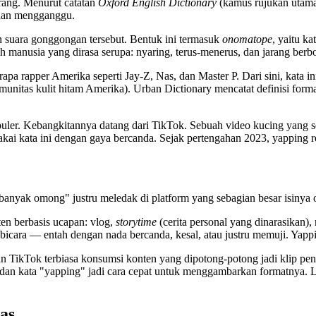
rang. Menurut catatan
Oxford English Dictionary
(kamus rujukan utama 
 dan mengganggu.
n suara gonggongan tersebut. Bentuk ini termasuk
onomatope
, yaitu ka
 manusia yang dirasa serupa: nyaring, terus-menerus, dan jarang berb
apa rapper Amerika seperti Jay-Z, Nas, dan Master P. Dari sini, kata 
unitas kulit hitam Amerika). Urban Dictionary mencatat definisi forma
populer. Kebangkitannya datang dari TikTok. Sebuah video kucing yang 
i kata ini dengan gaya bercanda. Sejak pertengahan 2023, yapping res
banyak omong" justru meledak di platform yang sebagian besar isinya o
ten berbasis ucapan: vlog,
storytime
(cerita personal yang dinarasikan),
cara — entah dengan nada bercanda, kesal, atau justru memuji. Yappin
n TikTok terbiasa konsumsi konten yang dipotong-potong jadi klip pende
an kata "yapping" jadi cara cepat untuk menggambarkan formatnya. Lam
as