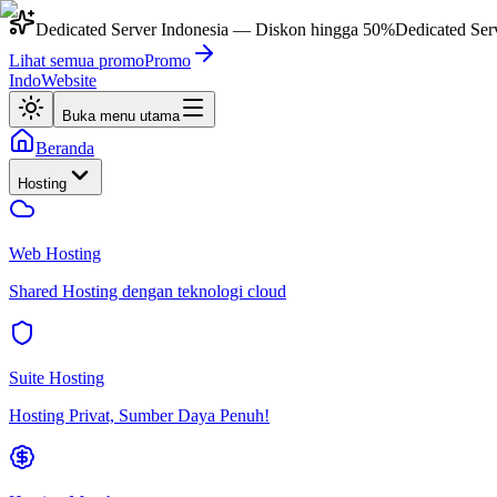
Dedicated Server Indonesia
— Diskon hingga
50%
Dedicated Ser
Lihat semua promo
Promo
IndoWebsite
Buka menu utama
Beranda
Hosting
Web Hosting
Shared Hosting dengan teknologi cloud
Suite Hosting
Hosting Privat, Sumber Daya Penuh!