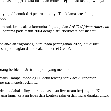
bahasa Inggris), kata ini sudah muncul sejak abad ke-17, awalnya
ta yang dibentuk dari peniruan bunyi. Tidak lama setelah itu,
obot.
ini masuk ke kosakata komunitas hip-hop dan
AAVE
(
African American
l pertama pada tahun 2004 dengan arti "berbicara berisik atau
seolah-olah "ngomong" viral pada pertengahan 2022, lalu disusul
mi jadi bagian dari kosakata internet Gen Z.
rang berbicara. Justru itu poin yang menarik.
 reaksi, sampai monolog 60 detik tentang topik acak. Penonton
g pas mengisi celah itu.
k, padahal aslinya dari podcast atau livestream berjam-jam. Klip itu
a-lama, kata ini lepas dari konteks aslinya dan mulai dipakai untuk