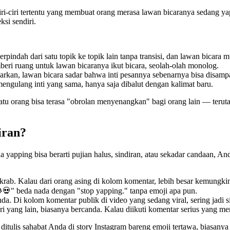
iri-ciri tertentu yang membuat orang merasa lawan bicaranya sedang yap
ksi sendiri.
erpindah dari satu topik ke topik lain tanpa transisi, dan lawan bicara 
beri ruang untuk lawan bicaranya ikut bicara, seolah-olah monolog.
arkan, lawan bicara sadar bahwa inti pesannya sebenarnya bisa disamp
mengulang inti yang sama, hanya saja dibalut dengan kalimat baru.
satu orang bisa terasa "obrolan menyenangkan" bagi orang lain — teruta
iran?
na yapping bisa berarti pujian halus, sindiran, atau sekadar candaan,
akrab. Kalau dari orang asing di kolom komentar, lebih besar kemungki
💀" beda nada dengan "stop yapping." tanpa emoji apa pun.
anda. Di kolom komentar publik di video yang sedang viral, sering jadi s
dari yang lain, biasanya bercanda. Kalau diikuti komentar serius yang 
itulis sahabat Anda di story Instagram bareng emoji tertawa, biasanya 