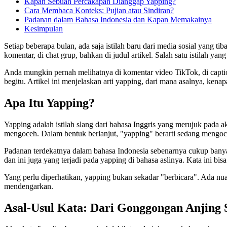
Kapan Sebuah Percakapan Dianggap Yapping?
Cara Membaca Konteks: Pujian atau Sindiran?
Padanan dalam Bahasa Indonesia dan Kapan Memakainya
Kesimpulan
Setiap beberapa bulan, ada saja istilah baru dari media sosial yang ti
komentar, di chat grup, bahkan di judul artikel. Salah satu istilah y
Anda mungkin pernah melihatnya di komentar video TikTok, di caption 
begitu. Artikel ini menjelaskan arti yapping, dari mana asalnya, ke
Apa Itu Yapping?
Yapping adalah istilah slang dari bahasa Inggris yang merujuk pada akt
mengoceh. Dalam bentuk berlanjut, "yapping" berarti sedang mengoc
Padanan terdekatnya dalam bahasa Indonesia sebenarnya cukup banyak
dan ini juga yang terjadi pada yapping di bahasa aslinya. Kata ini b
Yang perlu diperhatikan, yapping bukan sekadar "berbicara". Ada nua
mendengarkan.
Asal-Usul Kata: Dari Gonggongan Anjing