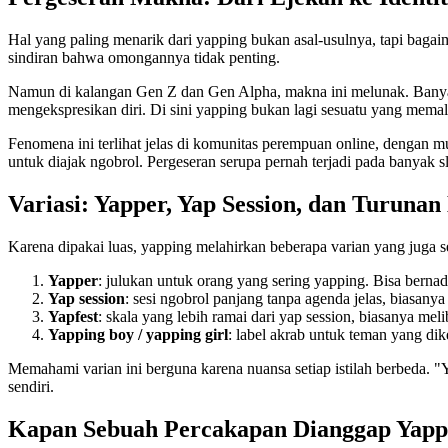
Hal yang paling menarik dari yapping bukan asal-usulnya, tapi bagai
sindiran bahwa omongannya tidak penting.
Namun di kalangan Gen Z dan Gen Alpha, makna ini melunak. Banyak o
mengekspresikan diri. Di sini yapping bukan lagi sesuatu yang memal
Fenomena ini terlihat jelas di komunitas perempuan online, dengan mu
untuk diajak ngobrol. Pergeseran serupa pernah terjadi pada banyak s
Variasi: Yapper, Yap Session, dan Turunan
Karena dipakai luas, yapping melahirkan beberapa varian yang juga 
Yapper
: julukan untuk orang yang sering yapping. Bisa berna
Yap session
: sesi ngobrol panjang tanpa agenda jelas, biasany
Yapfest
: skala yang lebih ramai dari yap session, biasanya me
Yapping boy / yapping girl
: label akrab untuk teman yang dik
Memahami varian ini berguna karena nuansa setiap istilah berbeda. "
sendiri.
Kapan Sebuah Percakapan Dianggap Yapp