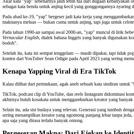
Akar kata "yap" sebenarnya jauh lebih tua dari dugaan kebanyakan o
sebagai kata benda untuk anjing kecil yang gonggongannya nyaring
Pada abad ke-19, "yap" bergeser jadi kata kerja yang menggambarka
maknanya meluas — bukan cuma untuk anjing, tapi juga untuk celoteh
Pada tahun 1990-an sampai awal 2000-an, "yap" muncul di lirik beber
Vernacular English
, dialek bahasa Inggris yang banyak digunakan kom
bodoh".
Setelah itu, kata ini sempat tenggelam — masih dipakai, tapi tidak 
konten dari YouTuber Sean Odigie pada April 2023 yang sering memaka
Kenapa Yapping Viral di Era TikTok
Kalau dilihat dari permukaan, agak aneh sebuah kata sindiran untuk "
TikTok, podcast clip di YouTube, dan reels Instagram didominasi kon
akhirnya butuh kosakata untuk menggambarkan kreator yang banyak bi
Selain itu, ada sisi budaya yang relevan. Generasi yang tumbuh denga
sering menampilkan kreator yang ngomong panjang lebar tanpa jeda, d
apa saja yang dirasa terlalu banyak omong.
Pergeseran Makna: Dari Ejekan ke Identit