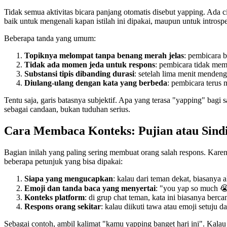
Tidak semua aktivitas bicara panjang otomatis disebut yapping. Ada c
baik untuk mengenali kapan istilah ini dipakai, maupun untuk introspe
Beberapa tanda yang umum:
Topiknya melompat tanpa benang merah jelas
: pembicara b
Tidak ada momen jeda untuk respons
: pembicara tidak mem
Substansi tipis dibanding durasi
: setelah lima menit mendeng
Diulang-ulang dengan kata yang berbeda
: pembicara terus 
Tentu saja, garis batasnya subjektif. Apa yang terasa "yapping" bagi 
sebagai candaan, bukan tuduhan serius.
Cara Membaca Konteks: Pujian atau Sind
Bagian inilah yang paling sering membuat orang salah respons. Kare
beberapa petunjuk yang bisa dipakai:
Siapa yang mengucapkan
: kalau dari teman dekat, biasanya 
Emoji dan tanda baca yang menyertai
: "you yap so much 
Konteks platform
: di grup chat teman, kata ini biasanya berc
Respons orang sekitar
: kalau diikuti tawa atau emoji setuju 
Sebagai contoh, ambil kalimat "kamu yapping banget hari ini". Kalau d