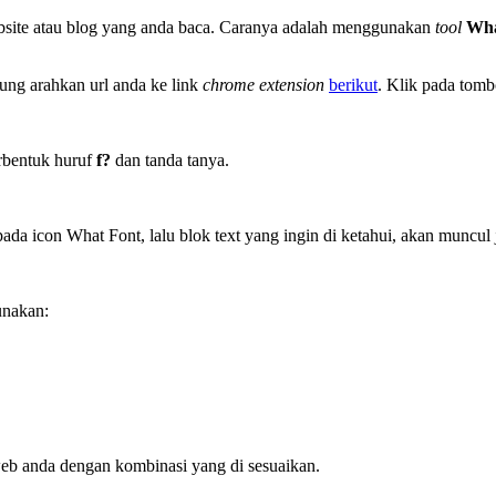
website atau blog yang anda baca. Caranya adalah menggunakan
tool
Wha
sung arahkan url anda ke link
chrome extension
berikut
. Klik pada tom
erbentuk huruf
f?
dan tanda tanya.
ada icon What Font, lalu blok text yang ingin di ketahui, akan muncul j
unakan:
g web anda dengan kombinasi yang di sesuaikan.