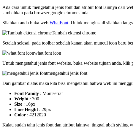
Ada cara untuk mengetahui jenis font dan atribut font lainnya dari 
tambahkan pada browser google chrome anda.
Silahkan anda buka web
WhatFont
. Untuk menginstall silahkan lang
Tambah ektensi chrome
Setelah selesai, pada toolbar sebelah kanan akan muncul icon baru b
what font icon
Untuk mengetahui jenis font website, buka website tujuan anda, klik p
mengetahui jenis font
Dari gambar diatas maka kita bisa mengetahui bahwa web ini mengg
Font Family
: Montserrat
Weight
: 300
Size
: 16px
Line Height
: 29px
Color
: #212020
Kalau sudah tahu jenis font dan atribut lainnya, tinggal ubah stylin