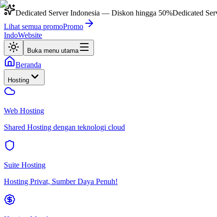
Dedicated Server Indonesia
— Diskon hingga
50%
Dedicated Ser
Lihat semua promo
Promo
IndoWebsite
Buka menu utama
Beranda
Hosting
Web Hosting
Shared Hosting dengan teknologi cloud
Suite Hosting
Hosting Privat, Sumber Daya Penuh!