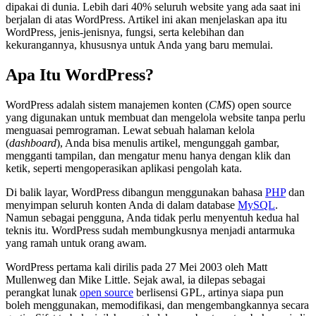
dipakai di dunia. Lebih dari 40% seluruh website yang ada saat ini
berjalan di atas WordPress. Artikel ini akan menjelaskan apa itu
WordPress, jenis-jenisnya, fungsi, serta kelebihan dan
kekurangannya, khususnya untuk Anda yang baru memulai.
Apa Itu WordPress?
WordPress adalah sistem manajemen konten (
CMS
) open source
yang digunakan untuk membuat dan mengelola website tanpa perlu
menguasai pemrograman. Lewat sebuah halaman kelola
(
dashboard
), Anda bisa menulis artikel, mengunggah gambar,
mengganti tampilan, dan mengatur menu hanya dengan klik dan
ketik, seperti mengoperasikan aplikasi pengolah kata.
Di balik layar, WordPress dibangun menggunakan bahasa
PHP
dan
menyimpan seluruh konten Anda di dalam database
MySQL
.
Namun sebagai pengguna, Anda tidak perlu menyentuh kedua hal
teknis itu. WordPress sudah membungkusnya menjadi antarmuka
yang ramah untuk orang awam.
WordPress pertama kali dirilis pada 27 Mei 2003 oleh Matt
Mullenweg dan Mike Little. Sejak awal, ia dilepas sebagai
perangkat lunak
open source
berlisensi GPL, artinya siapa pun
boleh menggunakan, memodifikasi, dan mengembangkannya secara