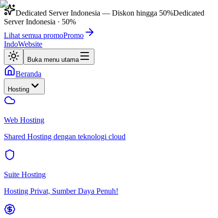
Dedicated Server Indonesia
— Diskon hingga
50%
Dedicated
Server Indonesia
·
50%
Lihat semua promo
Promo
IndoWebsite
Buka menu utama
Beranda
Hosting
Web Hosting
Shared Hosting dengan teknologi cloud
Suite Hosting
Hosting Privat, Sumber Daya Penuh!