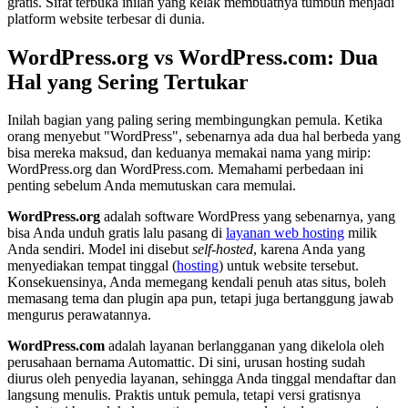
gratis. Sifat terbuka inilah yang kelak membuatnya tumbuh menjadi
platform website terbesar di dunia.
WordPress.org vs WordPress.com: Dua
Hal yang Sering Tertukar
Inilah bagian yang paling sering membingungkan pemula. Ketika
orang menyebut "WordPress", sebenarnya ada dua hal berbeda yang
bisa mereka maksud, dan keduanya memakai nama yang mirip:
WordPress.org dan WordPress.com. Memahami perbedaan ini
penting sebelum Anda memutuskan cara memulai.
WordPress.org
adalah software WordPress yang sebenarnya, yang
bisa Anda unduh gratis lalu pasang di
layanan web hosting
milik
Anda sendiri. Model ini disebut
self-hosted
, karena Anda yang
menyediakan tempat tinggal (
hosting
) untuk website tersebut.
Konsekuensinya, Anda memegang kendali penuh atas situs, boleh
memasang tema dan plugin apa pun, tetapi juga bertanggung jawab
mengurus perawatannya.
WordPress.com
adalah layanan berlangganan yang dikelola oleh
perusahaan bernama Automattic. Di sini, urusan hosting sudah
diurus oleh penyedia layanan, sehingga Anda tinggal mendaftar dan
langsung menulis. Praktis untuk pemula, tetapi versi gratisnya