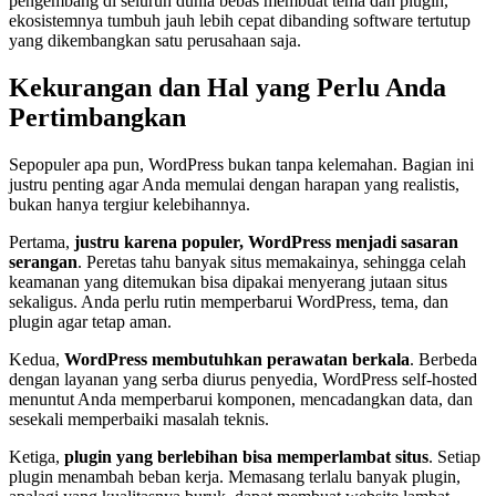
pengembang di seluruh dunia bebas membuat tema dan plugin,
ekosistemnya tumbuh jauh lebih cepat dibanding software tertutup
yang dikembangkan satu perusahaan saja.
Kekurangan dan Hal yang Perlu Anda
Pertimbangkan
Sepopuler apa pun, WordPress bukan tanpa kelemahan. Bagian ini
justru penting agar Anda memulai dengan harapan yang realistis,
bukan hanya tergiur kelebihannya.
Pertama,
justru karena populer, WordPress menjadi sasaran
serangan
. Peretas tahu banyak situs memakainya, sehingga celah
keamanan yang ditemukan bisa dipakai menyerang jutaan situs
sekaligus. Anda perlu rutin memperbarui WordPress, tema, dan
plugin agar tetap aman.
Kedua,
WordPress membutuhkan perawatan berkala
. Berbeda
dengan layanan yang serba diurus penyedia, WordPress self-hosted
menuntut Anda memperbarui komponen, mencadangkan data, dan
sesekali memperbaiki masalah teknis.
Ketiga,
plugin yang berlebihan bisa memperlambat situs
. Setiap
plugin menambah beban kerja. Memasang terlalu banyak plugin,