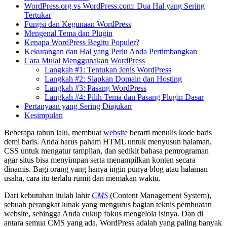
WordPress.org vs WordPress.com: Dua Hal yang Sering
Tertukar
Fungsi dan Kegunaan WordPress
Mengenal Tema dan Plugin
Kenapa WordPress Begitu Populer?
Kekurangan dan Hal yang Perlu Anda Pertimbangkan
Cara Mulai Menggunakan WordPress
Langkah #1: Tentukan Jenis WordPress
Langkah #2: Siapkan Domain dan Hosting
Langkah #3: Pasang WordPress
Langkah #4: Pilih Tema dan Pasang Plugin Dasar
Pertanyaan yang Sering Diajukan
Kesimpulan
Beberapa tahun lalu, membuat
website
berarti menulis kode baris
demi baris. Anda harus paham HTML untuk menyusun halaman,
CSS untuk mengatur tampilan, dan sedikit bahasa pemrograman
agar situs bisa menyimpan serta menampilkan konten secara
dinamis. Bagi orang yang hanya ingin punya blog atau halaman
usaha, cara itu terlalu rumit dan memakan waktu.
Dari kebutuhan itulah lahir
CMS
(Content Management System),
sebuah perangkat lunak yang mengurus bagian teknis pembuatan
website, sehingga Anda cukup fokus mengelola isinya. Dan di
antara semua CMS yang ada, WordPress adalah yang paling banyak