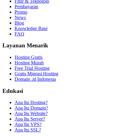
Fitur & Teknologi
Pembayaran
Promo
News
Blog
Knowledge Base
FAQ
Layanan Menarik
Hosting Gratis
Hosting Murah
Free Trial Hosting
Gratis Migrasi Hosting
Domain .id Indonesia
Edukasi
Apa Itu Hosting?
Apa Itu Domain?
Apa Itu Website?
Apa Itu Server?
Apa Itu VPS?
Apa Itu SSL?