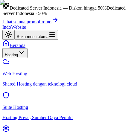
Dedicated Server Indonesia
— Diskon hingga
50%
Dedicated
Server Indonesia
·
50%
Lihat semua promo
Promo
IndoWebsite
Buka menu utama
Beranda
Hosting
Web Hosting
Shared Hosting dengan teknologi cloud
Suite Hosting
Hosting Privat, Sumber Daya Penuh!