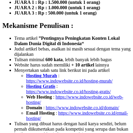
JUARA 1 : Rp : 1.500.000 (untuk 1 orang)
JUARA 2 : Rp : 1.000.000 (untuk 1 orang)
JUARA 3 : Rp : 500.000 (untuk 1 orang)
Mekanisme Penulisan :
Tema artikel
”Pentingnya Peningkatan Konten Lokal
Dalam Dunia Digital di Indonesia“
Judul artikel bebas, asalkan isi masih sesuai dengan tema yang
dijalankan
Tulisan minimal
600 kata
, lebih banyak lebih bagus
Website harus sudah memiliki
+ 10 artikel
lainnya
Menyertakan salah satu link berikut ini pada artikel
Hosting Murah
:
https://www.indowebsite.co.id/hosting-murah/
Hosting Gratis
:
https://www.indowebsite.co.id/hosting-gratis/
Web Hosting
:
https://www.indowebsite.co.id/web-
hosting/
Domain
:
https://www.indowebsite.co.id/domain/
Email Hosting
:
https://www.indowebsite.co.id/email-
hosting/
Tulisan yang dibuat harus dengan hasil karya sendiri, belum
pernah diikutsertakan pada kompetisi yang serupa dan bukan