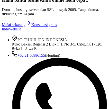
Kami bantu bisnis Anda
online lebih cepat
.
Domain, hosting, server, dan SSL — sejak
2005
. Tanpa drama,
didukung tim 24 jam.
Mulai sekarang
Konsultasi gratis
IndoWebsite
PT. TUJUH ION INDONESIA
Ruko Bekasi Regensi 2 Blok ii 1, No 3-5, Cibitung 17520,
Bekasi - Jawa Barat
+62 21 50986155
(Hunting)