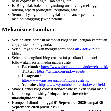
hasil copypaste blog/tulisan orang lain.
Isi Blog tidak boleh mengandung unsur yang melanggar
hukum, seperti pornografi, perjudian, sara.
Semua isi yang terkandung dalam tulisan, sepenuhnya
menjadi tanggung jawab penulis.
Mekanisme Lomba :
Setelah anda berhasil membuat blog sesuai dengan ketentuan,
copypaste link blog anda.
Selanjutnya silahkan mengisi form pada
link berikut
lalu
kirim.
Sebelum mengikuti blog contest ini pastikan kamu sudah
follow akun sosial media indowebsite.
Facebook
:
https://www.facebook.com/indowebsite.id/
Twitter
:
https://twitter.com/indowebsite
Instagram
:
https://www.instagram.com/indowebsite.id/
Youtube
:
https://www.youtube.com/c/indowebsiteid
Share Banner blog contest indowebsite ke akun sosial media
kalian dengan hashtag
#blogcontestindowebsite
#hostingindonesia
Kompetisi dimulai tanggal
01 September 2020
sampai
30
September 2020
pukul 23:59