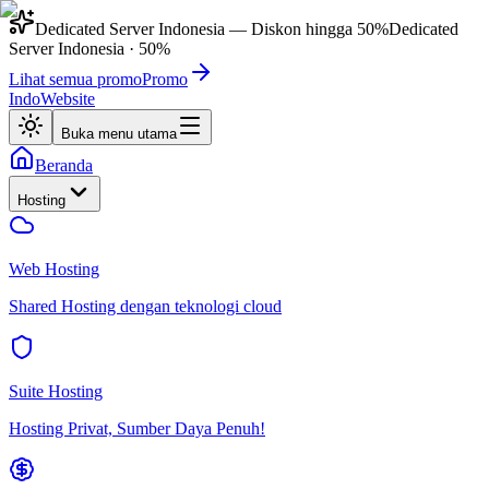
Dedicated Server Indonesia
— Diskon hingga
50%
Dedicated
Server Indonesia
·
50%
Lihat semua promo
Promo
IndoWebsite
Buka menu utama
Beranda
Hosting
Web Hosting
Shared Hosting dengan teknologi cloud
Suite Hosting
Hosting Privat, Sumber Daya Penuh!