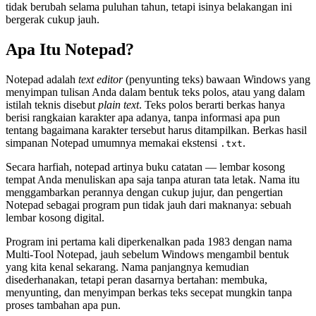
tidak berubah selama puluhan tahun, tetapi isinya belakangan ini
bergerak cukup jauh.
Apa Itu Notepad?
Notepad adalah
text editor
(penyunting teks) bawaan Windows yang
menyimpan tulisan Anda dalam bentuk teks polos, atau yang dalam
istilah teknis disebut
plain text
. Teks polos berarti berkas hanya
berisi rangkaian karakter apa adanya, tanpa informasi apa pun
tentang bagaimana karakter tersebut harus ditampilkan. Berkas hasil
simpanan Notepad umumnya memakai ekstensi
.
.txt
Secara harfiah, notepad artinya buku catatan — lembar kosong
tempat Anda menuliskan apa saja tanpa aturan tata letak. Nama itu
menggambarkan perannya dengan cukup jujur, dan pengertian
Notepad sebagai program pun tidak jauh dari maknanya: sebuah
lembar kosong digital.
Program ini pertama kali diperkenalkan pada 1983 dengan nama
Multi-Tool Notepad, jauh sebelum Windows mengambil bentuk
yang kita kenal sekarang. Nama panjangnya kemudian
disederhanakan, tetapi peran dasarnya bertahan: membuka,
menyunting, dan menyimpan berkas teks secepat mungkin tanpa
proses tambahan apa pun.