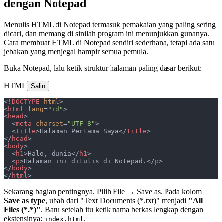
dengan Notepad
Menulis HTML di Notepad termasuk pemakaian yang paling sering
dicari, dan memang di sinilah program ini menunjukkan gunanya.
Cara membuat HTML di Notepad sendiri sederhana, tetapi ada satu
jebakan yang menjegal hampir semua pemula.
Buka Notepad, lalu ketik struktur halaman paling dasar berikut:
HTML
Salin
<!
DOCTYPE
 html
>
<
html
 lang
=
"id"
>
<
head
>
  <
meta
 charset
=
"UTF-8"
>
  <
title
>Halaman Pertama Saya</
title
>
</
head
>
<
body
>
  <
h1
>Halo, dunia</
h1
>
  <
p
>Halaman ini ditulis di Notepad.</
p
>
</
body
>
</
html
>
Sekarang bagian pentingnya. Pilih File → Save as. Pada kolom
Save as type
, ubah dari "Text Documents (*.txt)" menjadi
"All
Files (*.*)"
. Baru setelah itu ketik nama berkas lengkap dengan
ekstensinya:
.
index.html