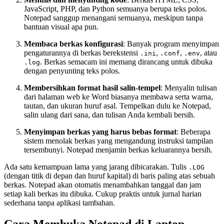
JavaScript, PHP, dan Python semuanya berupa teks polos.
Notepad sanggup menangani semuanya, meskipun tanpa
bantuan visual apa pun.
Membaca berkas konfigurasi
: Banyak program menyimpan
pengaturannya di berkas berekstensi
,
,
, atau
.ini
.conf
.env
. Berkas semacam ini memang dirancang untuk dibuka
.log
dengan penyunting teks polos.
Membersihkan format hasil salin-tempel
: Menyalin tulisan
dari halaman web ke Word biasanya membawa serta warna,
tautan, dan ukuran huruf asal. Tempelkan dulu ke Notepad,
salin ulang dari sana, dan tulisan Anda kembali bersih.
Menyimpan berkas yang harus bebas format
: Beberapa
sistem menolak berkas yang mengandung instruksi tampilan
tersembunyi. Notepad menjamin berkas keluarannya bersih.
Ada satu kemampuan lama yang jarang dibicarakan. Tulis
.LOG
(dengan titik di depan dan huruf kapital) di baris paling atas sebuah
berkas. Notepad akan otomatis menambahkan tanggal dan jam
setiap kali berkas itu dibuka. Cukup praktis untuk jurnal harian
sederhana tanpa aplikasi tambahan.