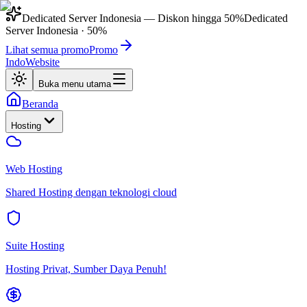
Dedicated Server Indonesia
— Diskon hingga
50%
Dedicated
Server Indonesia
·
50%
Lihat semua promo
Promo
IndoWebsite
Buka menu utama
Beranda
Hosting
Web Hosting
Shared Hosting dengan teknologi cloud
Suite Hosting
Hosting Privat, Sumber Daya Penuh!