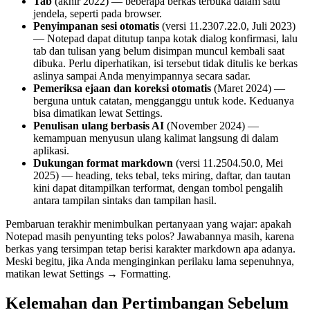
Tab
(akhir 2022) — beberapa berkas terbuka dalam satu
jendela, seperti pada browser.
Penyimpanan sesi otomatis
(versi 11.2307.22.0, Juli 2023)
— Notepad dapat ditutup tanpa kotak dialog konfirmasi, lalu
tab dan tulisan yang belum disimpan muncul kembali saat
dibuka. Perlu diperhatikan, isi tersebut tidak ditulis ke berkas
aslinya sampai Anda menyimpannya secara sadar.
Pemeriksa ejaan dan koreksi otomatis
(Maret 2024) —
berguna untuk catatan, mengganggu untuk kode. Keduanya
bisa dimatikan lewat Settings.
Penulisan ulang berbasis AI
(November 2024) —
kemampuan menyusun ulang kalimat langsung di dalam
aplikasi.
Dukungan format markdown
(versi 11.2504.50.0, Mei
2025) — heading, teks tebal, teks miring, daftar, dan tautan
kini dapat ditampilkan terformat, dengan tombol pengalih
antara tampilan sintaks dan tampilan hasil.
Pembaruan terakhir menimbulkan pertanyaan yang wajar: apakah
Notepad masih penyunting teks polos? Jawabannya masih, karena
berkas yang tersimpan tetap berisi karakter markdown apa adanya.
Meski begitu, jika Anda menginginkan perilaku lama sepenuhnya,
matikan lewat Settings → Formatting.
Kelemahan dan Pertimbangan Sebelum