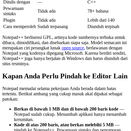
Ditulis dengan
—
C++
Pewarnaan
Tidak ada
78+ bahasa
sintaks
Plugin
Tidak ada
Lebih dari 140
Cara memperoleh
Sudah terpasang
Diunduh terpisah
Notepad++ berlisensi GPL, artinya kode sumbernya terbuka untuk
dibaca, dimodifikasi, dan disebarkan siapa saja. Model semacam ini
merupakan ciri perangkat lunak
open source
, berlawanan dengan
Notepad yang kodenya dipegang Microsoft. Karena berdiri sendiri,
Notepad++ juga hanya berjalan di Windows dan harus diunduh dari
situs resminya.
Kapan Anda Perlu Pindah ke Editor Lain
Notepad memadai selama pekerjaan Anda berada dalam batas
tertentu. Berikut ambang yang cukup masuk akal dipakai sebagai
patokan:
Berkas di bawah 1 MB dan di bawah 200 baris kode
—
Notepad sudah cukup. Menambah aplikasi hanya menambah
kerumitan.
Kode di atas 200 baris, atau berkas melebihi 5 MB
—
pindah ke Notepad++. Pewarnaan sintaks dan penomoran