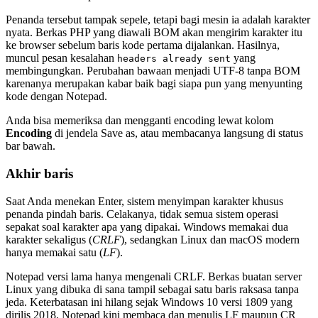
Penanda tersebut tampak sepele, tetapi bagi mesin ia adalah karakter
nyata. Berkas PHP yang diawali BOM akan mengirim karakter itu
ke browser sebelum baris kode pertama dijalankan. Hasilnya,
muncul pesan kesalahan
yang
headers already sent
membingungkan. Perubahan bawaan menjadi UTF-8 tanpa BOM
karenanya merupakan kabar baik bagi siapa pun yang menyunting
kode dengan Notepad.
Anda bisa memeriksa dan mengganti encoding lewat kolom
Encoding
di jendela Save as, atau membacanya langsung di status
bar bawah.
Akhir baris
Saat Anda menekan Enter, sistem menyimpan karakter khusus
penanda pindah baris. Celakanya, tidak semua sistem operasi
sepakat soal karakter apa yang dipakai. Windows memakai dua
karakter sekaligus (
CRLF
), sedangkan Linux dan macOS modern
hanya memakai satu (
LF
).
Notepad versi lama hanya mengenali CRLF. Berkas buatan server
Linux yang dibuka di sana tampil sebagai satu baris raksasa tanpa
jeda. Keterbatasan ini hilang sejak Windows 10 versi 1809 yang
dirilis 2018. Notepad kini membaca dan menulis LF maupun CR