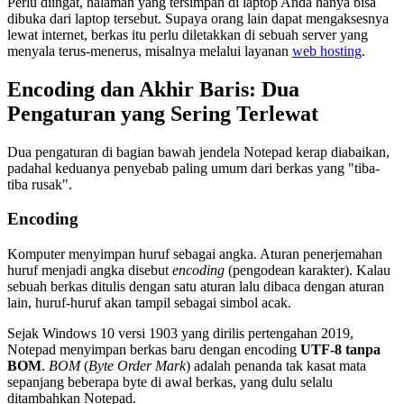
Perlu diingat, halaman yang tersimpan di laptop Anda hanya bisa
dibuka dari laptop tersebut. Supaya orang lain dapat mengaksesnya
lewat internet, berkas itu perlu diletakkan di sebuah server yang
menyala terus-menerus, misalnya melalui layanan
web hosting
.
Encoding dan Akhir Baris: Dua
Pengaturan yang Sering Terlewat
Dua pengaturan di bagian bawah jendela Notepad kerap diabaikan,
padahal keduanya penyebab paling umum dari berkas yang "tiba-
tiba rusak".
Encoding
Komputer menyimpan huruf sebagai angka. Aturan penerjemahan
huruf menjadi angka disebut
encoding
(pengodean karakter). Kalau
sebuah berkas ditulis dengan satu aturan lalu dibaca dengan aturan
lain, huruf-huruf akan tampil sebagai simbol acak.
Sejak Windows 10 versi 1903 yang dirilis pertengahan 2019,
Notepad menyimpan berkas baru dengan encoding
UTF-8 tanpa
BOM
.
BOM
(
Byte Order Mark
) adalah penanda tak kasat mata
sepanjang beberapa byte di awal berkas, yang dulu selalu
ditambahkan Notepad.