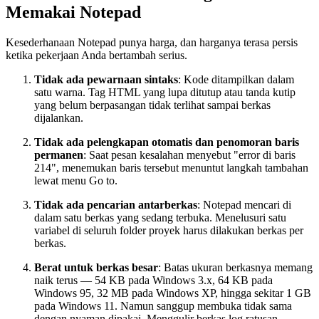
Memakai Notepad
Kesederhanaan Notepad punya harga, dan harganya terasa persis
ketika pekerjaan Anda bertambah serius.
Tidak ada pewarnaan sintaks
: Kode ditampilkan dalam
satu warna. Tag HTML yang lupa ditutup atau tanda kutip
yang belum berpasangan tidak terlihat sampai berkas
dijalankan.
Tidak ada pelengkapan otomatis dan penomoran baris
permanen
: Saat pesan kesalahan menyebut "error di baris
214", menemukan baris tersebut menuntut langkah tambahan
lewat menu Go to.
Tidak ada pencarian antarberkas
: Notepad mencari di
dalam satu berkas yang sedang terbuka. Menelusuri satu
variabel di seluruh folder proyek harus dilakukan berkas per
berkas.
Berat untuk berkas besar
: Batas ukuran berkasnya memang
naik terus — 54 KB pada Windows 3.x, 64 KB pada
Windows 95, 32 MB pada Windows XP, hingga sekitar 1 GB
pada Windows 11. Namun sanggup membuka tidak sama
dengan nyaman dipakai. Menggulir berkas log ratusan