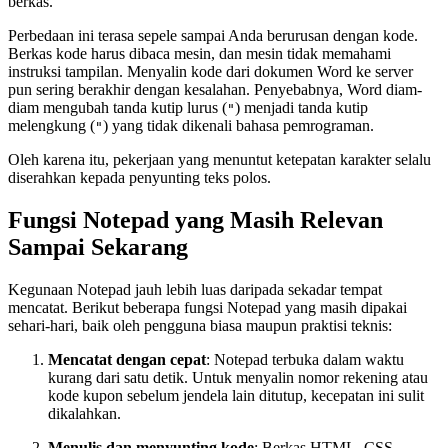
berkas.
Perbedaan ini terasa sepele sampai Anda berurusan dengan kode.
Berkas kode harus dibaca mesin, dan mesin tidak memahami
instruksi tampilan. Menyalin kode dari dokumen Word ke server
pun sering berakhir dengan kesalahan. Penyebabnya, Word diam-
diam mengubah tanda kutip lurus (
) menjadi tanda kutip
"
melengkung (
) yang tidak dikenali bahasa pemrograman.
"
Oleh karena itu, pekerjaan yang menuntut ketepatan karakter selalu
diserahkan kepada penyunting teks polos.
Fungsi Notepad yang Masih Relevan
Sampai Sekarang
Kegunaan Notepad jauh lebih luas daripada sekadar tempat
mencatat. Berikut beberapa fungsi Notepad yang masih dipakai
sehari-hari, baik oleh pengguna biasa maupun praktisi teknis:
Mencatat dengan cepat
: Notepad terbuka dalam waktu
kurang dari satu detik. Untuk menyalin nomor rekening atau
kode kupon sebelum jendela lain ditutup, kecepatan ini sulit
dikalahkan.
Menulis dan menyunting kode
: Berkas HTML, CSS,