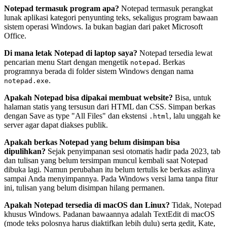
Notepad termasuk program apa?
Notepad termasuk perangkat
lunak aplikasi kategori penyunting teks, sekaligus program bawaan
sistem operasi Windows. Ia bukan bagian dari paket Microsoft
Office.
Di mana letak Notepad di laptop saya?
Notepad tersedia lewat
pencarian menu Start dengan mengetik
. Berkas
notepad
programnya berada di folder sistem Windows dengan nama
.
notepad.exe
Apakah Notepad bisa dipakai membuat website?
Bisa, untuk
halaman statis yang tersusun dari HTML dan CSS. Simpan berkas
dengan Save as type "All Files" dan ekstensi
, lalu unggah ke
.html
server agar dapat diakses publik.
Apakah berkas Notepad yang belum disimpan bisa
dipulihkan?
Sejak penyimpanan sesi otomatis hadir pada 2023, tab
dan tulisan yang belum tersimpan muncul kembali saat Notepad
dibuka lagi. Namun perubahan itu belum tertulis ke berkas aslinya
sampai Anda menyimpannya. Pada Windows versi lama tanpa fitur
ini, tulisan yang belum disimpan hilang permanen.
Apakah Notepad tersedia di macOS dan Linux?
Tidak, Notepad
khusus Windows. Padanan bawaannya adalah TextEdit di macOS
(mode teks polosnya harus diaktifkan lebih dulu) serta gedit, Kate,