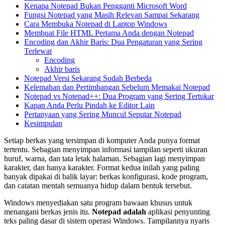
Kenapa Notepad Bukan Pengganti Microsoft Word
Fungsi Notepad yang Masih Relevan Sampai Sekarang
Cara Membuka Notepad di Laptop Windows
Membuat File HTML Pertama Anda dengan Notepad
Encoding dan Akhir Baris: Dua Pengaturan yang Sering
Terlewat
Encoding
Akhir baris
Notepad Versi Sekarang Sudah Berbeda
Kelemahan dan Pertimbangan Sebelum Memakai Notepad
Notepad vs Notepad++: Dua Program yang Sering Tertukar
Kapan Anda Perlu Pindah ke Editor Lain
Pertanyaan yang Sering Muncul Seputar Notepad
Kesimpulan
Setiap berkas yang tersimpan di komputer Anda punya format
tertentu. Sebagian menyimpan informasi tampilan seperti ukuran
huruf, warna, dan tata letak halaman. Sebagian lagi menyimpan
karakter, dan hanya karakter. Format kedua inilah yang paling
banyak dipakai di balik layar: berkas konfigurasi, kode program,
dan catatan mentah semuanya hidup dalam bentuk tersebut.
Windows menyediakan satu program bawaan khusus untuk
menangani berkas jenis itu.
Notepad adalah
aplikasi penyunting
teks paling dasar di sistem operasi Windows. Tampilannya nyaris