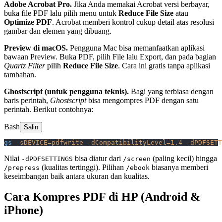
Adobe Acrobat Pro.
Jika Anda memakai Acrobat versi berbayar,
buka file PDF lalu pilih menu untuk
Reduce File Size
atau
Optimize PDF
. Acrobat memberi kontrol cukup detail atas resolusi
gambar dan elemen yang dibuang.
Preview di macOS.
Pengguna Mac bisa memanfaatkan aplikasi
bawaan Preview. Buka PDF, pilih File lalu Export, dan pada bagian
Quartz Filter
pilih
Reduce File Size
. Cara ini gratis tanpa aplikasi
tambahan.
Ghostscript (untuk pengguna teknis).
Bagi yang terbiasa dengan
baris perintah,
Ghostscript
bisa mengompres PDF dengan satu
perintah. Berikut contohnya:
Bash
Salin
gs
 -sDEVICE=pdfwrite
 -dCompatibilityLevel=1.4
 -dPDFSETT
Nilai
bisa diatur dari
(paling kecil) hingga
-dPDFSETTINGS
/screen
(kualitas tertinggi). Pilihan
biasanya memberi
/prepress
/ebook
keseimbangan baik antara ukuran dan kualitas.
Cara Kompres PDF di HP (Android &
iPhone)