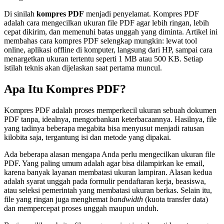
Di sinilah
kompres PDF
menjadi penyelamat. Kompres PDF
adalah cara mengecilkan ukuran file PDF agar lebih ringan, lebih
cepat dikirim, dan memenuhi batas unggah yang diminta. Artikel ini
membahas cara kompres PDF selengkap mungkin: lewat tool
online, aplikasi offline di komputer, langsung dari HP, sampai cara
menargetkan ukuran tertentu seperti 1 MB atau 500 KB. Setiap
istilah teknis akan dijelaskan saat pertama muncul.
Apa Itu Kompres PDF?
Kompres PDF adalah proses memperkecil ukuran sebuah dokumen
PDF tanpa, idealnya, mengorbankan keterbacaannya. Hasilnya, file
yang tadinya beberapa megabita bisa menyusut menjadi ratusan
kilobita saja, tergantung isi dan metode yang dipakai.
Ada beberapa alasan mengapa Anda perlu mengecilkan ukuran file
PDF. Yang paling umum adalah agar bisa dilampirkan ke email,
karena banyak layanan membatasi ukuran lampiran. Alasan kedua
adalah syarat unggah pada formulir pendaftaran kerja, beasiswa,
atau seleksi pemerintah yang membatasi ukuran berkas. Selain itu,
file yang ringan juga menghemat
bandwidth
(kuota transfer data)
dan mempercepat proses unggah maupun unduh.