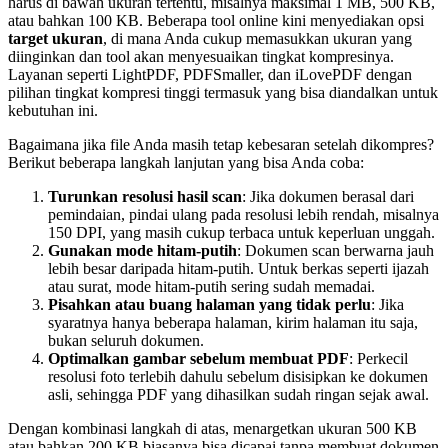
harus di bawah ukuran tertentu, misalnya maksimal 1 MB, 500 KB,
atau bahkan 100 KB. Beberapa tool online kini menyediakan opsi
target ukuran
, di mana Anda cukup memasukkan ukuran yang
diinginkan dan tool akan menyesuaikan tingkat kompresinya.
Layanan seperti LightPDF, PDFSmaller, dan iLovePDF dengan
pilihan tingkat kompresi tinggi termasuk yang bisa diandalkan untuk
kebutuhan ini.
Bagaimana jika file Anda masih tetap kebesaran setelah dikompres?
Berikut beberapa langkah lanjutan yang bisa Anda coba:
Turunkan resolusi hasil scan
: Jika dokumen berasal dari
pemindaian, pindai ulang pada resolusi lebih rendah, misalnya
150 DPI, yang masih cukup terbaca untuk keperluan unggah.
Gunakan mode hitam-putih
: Dokumen scan berwarna jauh
lebih besar daripada hitam-putih. Untuk berkas seperti ijazah
atau surat, mode hitam-putih sering sudah memadai.
Pisahkan atau buang halaman yang tidak perlu
: Jika
syaratnya hanya beberapa halaman, kirim halaman itu saja,
bukan seluruh dokumen.
Optimalkan gambar sebelum membuat PDF
: Perkecil
resolusi foto terlebih dahulu sebelum disisipkan ke dokumen
asli, sehingga PDF yang dihasilkan sudah ringan sejak awal.
Dengan kombinasi langkah di atas, menargetkan ukuran 500 KB
atau bahkan 200 KB biasanya bisa dicapai tanpa membuat dokumen