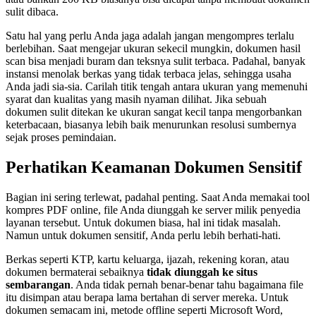
sulit dibaca.
Satu hal yang perlu Anda jaga adalah jangan mengompres terlalu
berlebihan. Saat mengejar ukuran sekecil mungkin, dokumen hasil
scan bisa menjadi buram dan teksnya sulit terbaca. Padahal, banyak
instansi menolak berkas yang tidak terbaca jelas, sehingga usaha
Anda jadi sia-sia. Carilah titik tengah antara ukuran yang memenuhi
syarat dan kualitas yang masih nyaman dilihat. Jika sebuah
dokumen sulit ditekan ke ukuran sangat kecil tanpa mengorbankan
keterbacaan, biasanya lebih baik menurunkan resolusi sumbernya
sejak proses pemindaian.
Perhatikan Keamanan Dokumen Sensitif
Bagian ini sering terlewat, padahal penting. Saat Anda memakai tool
kompres PDF online, file Anda diunggah ke server milik penyedia
layanan tersebut. Untuk dokumen biasa, hal ini tidak masalah.
Namun untuk dokumen sensitif, Anda perlu lebih berhati-hati.
Berkas seperti KTP, kartu keluarga, ijazah, rekening koran, atau
dokumen bermaterai sebaiknya
tidak diunggah ke situs
sembarangan
. Anda tidak pernah benar-benar tahu bagaimana file
itu disimpan atau berapa lama bertahan di server mereka. Untuk
dokumen semacam ini, metode offline seperti Microsoft Word,