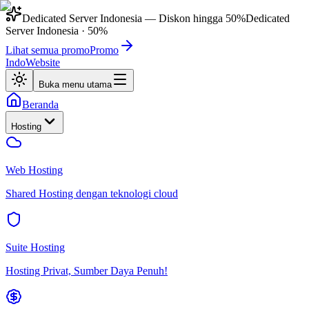
Dedicated Server Indonesia
— Diskon hingga
50%
Dedicated
Server Indonesia
·
50%
Lihat semua promo
Promo
IndoWebsite
Buka menu utama
Beranda
Hosting
Web Hosting
Shared Hosting dengan teknologi cloud
Suite Hosting
Hosting Privat, Sumber Daya Penuh!