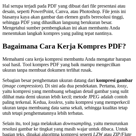
Hal serupa terjadi pada PDF yang dibuat dari file presentasi atau
desain, seperti PowerPoint, Canva, atau Photoshop. File jenis ini
biasanya kaya akan gambar dan elemen grafis beresolusi tinggi,
sehingga PDF yang dihasilkan langsung berukuran besar.
Mengetahui sumber pembengkakan ini akan membantu Anda
menentukan langkah kompres yang paling tepat nantinya.
Bagaimana Cara Kerja Kompres PDF?
Memahami cara kerja kompresi membantu Anda mengatur harapan
soal hasil. Tool kompres PDF yang baik mampu mengecilkan
ukuran tanpa membuat dokumen terlihat rusak.
Sebagian besar penghematan ukuran datang dari
kompresi gambar
(
image compression
). Di sini ada dua pendekatan. Pertama,
lossy
,
yaitu kompresi yang membuang sebagian detail gambar yang sulit
dilihat mata demi ukuran lebih kecil; metode JPEG adalah contoh
paling terkenal. Kedua,
lossless
, yaitu kompresi yang memperkecil
ukuran tanpa membuang data sama sekali, sehingga kualitas tetap
utuh tetapi penghematannya lebih terbatas.
Selain itu, tool juga melakukan
downsampling
, yaitu menurunkan
resolusi gambar ke tingkat yang masih wajar untuk dibaca. Untuk
bagian teks, dipakai algoritma kompresi seperti
LZW
atau
ZIP/Flate