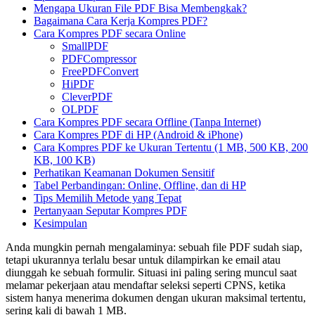
Mengapa Ukuran File PDF Bisa Membengkak?
Bagaimana Cara Kerja Kompres PDF?
Cara Kompres PDF secara Online
SmallPDF
PDFCompressor
FreePDFConvert
HiPDF
CleverPDF
OLPDF
Cara Kompres PDF secara Offline (Tanpa Internet)
Cara Kompres PDF di HP (Android & iPhone)
Cara Kompres PDF ke Ukuran Tertentu (1 MB, 500 KB, 200
KB, 100 KB)
Perhatikan Keamanan Dokumen Sensitif
Tabel Perbandingan: Online, Offline, dan di HP
Tips Memilih Metode yang Tepat
Pertanyaan Seputar Kompres PDF
Kesimpulan
Anda mungkin pernah mengalaminya: sebuah file PDF sudah siap,
tetapi ukurannya terlalu besar untuk dilampirkan ke email atau
diunggah ke sebuah formulir. Situasi ini paling sering muncul saat
melamar pekerjaan atau mendaftar seleksi seperti CPNS, ketika
sistem hanya menerima dokumen dengan ukuran maksimal tertentu,
sering kali di bawah 1 MB.