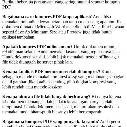
Berikut beberapa pertanyaan yang sering muncul seputar kompres
PDF.
Bagaimana cara kompres PDF tanpa aplikasi?
Anda bisa
memakai tool online lewat peramban tanpa memasang apa pun. Jika
dokumen dibuat di Microsoft Word atau diolah di Mac, fitur bawaan
seperti Save As Minimum Size atau Preview juga tidak butuh
aplikasi tambahan.
Apakah kompres PDF online aman?
Untuk dokumen umum,
relatif aman selama Anda memakai layanan yang reputasinya jelas.
Untuk dokumen sensitif, lebih bijak memakai metode offline agar
file tidak diunggah ke server pihak lain.
Kenapa kualitas PDF menurun setelah dikompres?
Karena
sebagian metode memakai kompresi
lossy
yang membuang sebagian
detail gambar. Jika kualitas penting, pilih tingkat kompresi yang
lebih rendah atau metode
lossless
.
Kenapa ukuran file tidak banyak berkurang?
Biasanya karena
isi dokumen memang sudah padat teks atau gambarnya sudah
teroptimasi. Untuk dokumen hasil scan, menurunkan resolusi dan
memakai mode hitam-putih biasanya lebih berpengaruh.
Bagaimana kompres PDF yang punya kata sandi?
Anda perlu
membuka kunci (memasukkan kata sandi) terlebih dahulu sebelum