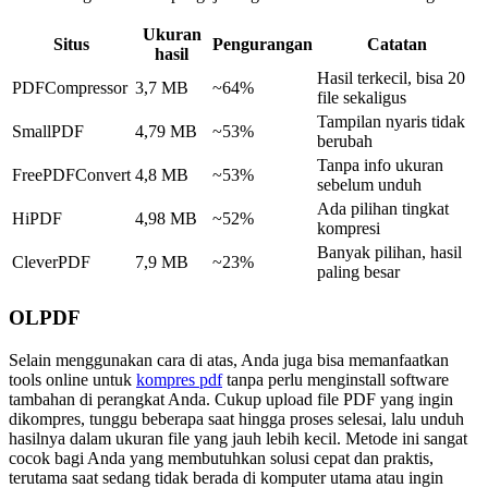
Ukuran
Situs
Pengurangan
Catatan
hasil
Hasil terkecil, bisa 20
PDFCompressor
3,7 MB
~64%
file sekaligus
Tampilan nyaris tidak
SmallPDF
4,79 MB
~53%
berubah
Tanpa info ukuran
FreePDFConvert
4,8 MB
~53%
sebelum unduh
Ada pilihan tingkat
HiPDF
4,98 MB
~52%
kompresi
Banyak pilihan, hasil
CleverPDF
7,9 MB
~23%
paling besar
OLPDF
Selain menggunakan cara di atas, Anda juga bisa memanfaatkan
tools online untuk
kompres pdf
tanpa perlu menginstall software
tambahan di perangkat Anda. Cukup upload file PDF yang ingin
dikompres, tunggu beberapa saat hingga proses selesai, lalu unduh
hasilnya dalam ukuran file yang jauh lebih kecil. Metode ini sangat
cocok bagi Anda yang membutuhkan solusi cepat dan praktis,
terutama saat sedang tidak berada di komputer utama atau ingin