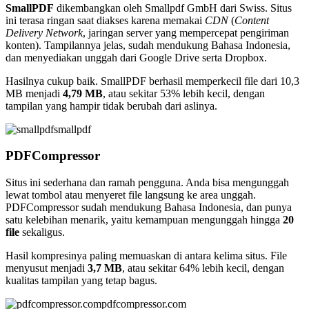
SmallPDF
dikembangkan oleh Smallpdf GmbH dari Swiss. Situs
ini terasa ringan saat diakses karena memakai
CDN
(
Content
Delivery Network
, jaringan server yang mempercepat pengiriman
konten). Tampilannya jelas, sudah mendukung Bahasa Indonesia,
dan menyediakan unggah dari Google Drive serta Dropbox.
Hasilnya cukup baik. SmallPDF berhasil memperkecil file dari 10,3
MB menjadi
4,79 MB
, atau sekitar 53% lebih kecil, dengan
tampilan yang hampir tidak berubah dari aslinya.
smallpdf
PDFCompressor
Situs ini sederhana dan ramah pengguna. Anda bisa mengunggah
lewat tombol atau menyeret file langsung ke area unggah.
PDFCompressor sudah mendukung Bahasa Indonesia, dan punya
satu kelebihan menarik, yaitu kemampuan mengunggah hingga
20
file
sekaligus.
Hasil kompresinya paling memuaskan di antara kelima situs. File
menyusut menjadi
3,7 MB
, atau sekitar 64% lebih kecil, dengan
kualitas tampilan yang tetap bagus.
pdfcompressor.com