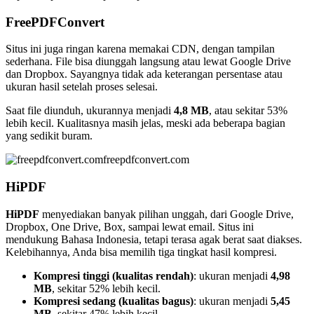
FreePDFConvert
Situs ini juga ringan karena memakai CDN, dengan tampilan
sederhana. File bisa diunggah langsung atau lewat Google Drive
dan Dropbox. Sayangnya tidak ada keterangan persentase atau
ukuran hasil setelah proses selesai.
Saat file diunduh, ukurannya menjadi
4,8 MB
, atau sekitar 53%
lebih kecil. Kualitasnya masih jelas, meski ada beberapa bagian
yang sedikit buram.
freepdfconvert.com
HiPDF
HiPDF
menyediakan banyak pilihan unggah, dari Google Drive,
Dropbox, One Drive, Box, sampai lewat email. Situs ini
mendukung Bahasa Indonesia, tetapi terasa agak berat saat diakses.
Kelebihannya, Anda bisa memilih tiga tingkat hasil kompresi.
Kompresi tinggi (kualitas rendah)
: ukuran menjadi
4,98
MB
, sekitar 52% lebih kecil.
Kompresi sedang (kualitas bagus)
: ukuran menjadi
5,45
MB
, sekitar 47% lebih kecil.