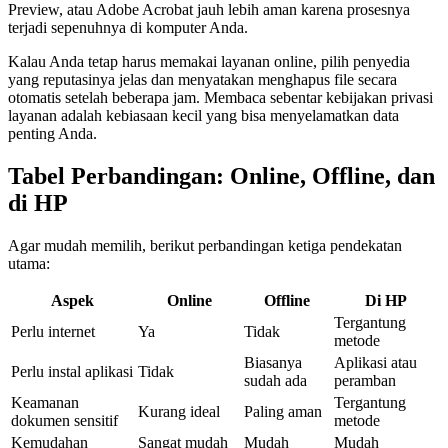
Preview, atau Adobe Acrobat jauh lebih aman karena prosesnya
terjadi sepenuhnya di komputer Anda.
Kalau Anda tetap harus memakai layanan online, pilih penyedia
yang reputasinya jelas dan menyatakan menghapus file secara
otomatis setelah beberapa jam. Membaca sebentar kebijakan privasi
layanan adalah kebiasaan kecil yang bisa menyelamatkan data
penting Anda.
Tabel Perbandingan: Online, Offline, dan
di HP
Agar mudah memilih, berikut perbandingan ketiga pendekatan
utama:
Aspek
Online
Offline
Di HP
Tergantung
Perlu internet
Ya
Tidak
metode
Biasanya
Aplikasi atau
Perlu instal aplikasi
Tidak
sudah ada
peramban
Keamanan
Tergantung
Kurang ideal
Paling aman
dokumen sensitif
metode
Kemudahan
Sangat mudah
Mudah
Mudah