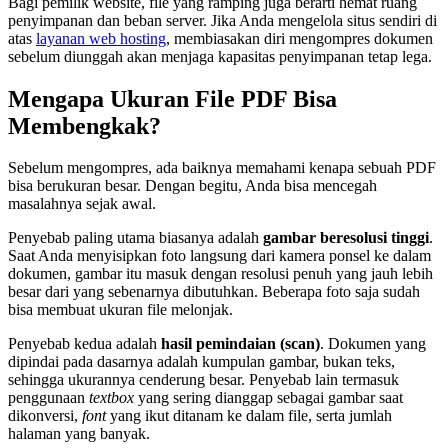
Bagi pemilik website, file yang ramping juga berarti hemat ruang
penyimpanan dan beban server. Jika Anda mengelola situs sendiri di
atas
layanan web hosting
, membiasakan diri mengompres dokumen
sebelum diunggah akan menjaga kapasitas penyimpanan tetap lega.
Mengapa Ukuran File PDF Bisa
Membengkak?
Sebelum mengompres, ada baiknya memahami kenapa sebuah PDF
bisa berukuran besar. Dengan begitu, Anda bisa mencegah
masalahnya sejak awal.
Penyebab paling utama biasanya adalah
gambar beresolusi tinggi
.
Saat Anda menyisipkan foto langsung dari kamera ponsel ke dalam
dokumen, gambar itu masuk dengan resolusi penuh yang jauh lebih
besar dari yang sebenarnya dibutuhkan. Beberapa foto saja sudah
bisa membuat ukuran file melonjak.
Penyebab kedua adalah
hasil pemindaian (scan)
. Dokumen yang
dipindai pada dasarnya adalah kumpulan gambar, bukan teks,
sehingga ukurannya cenderung besar. Penyebab lain termasuk
penggunaan
textbox
yang sering dianggap sebagai gambar saat
dikonversi,
font
yang ikut ditanam ke dalam file, serta jumlah
halaman yang banyak.