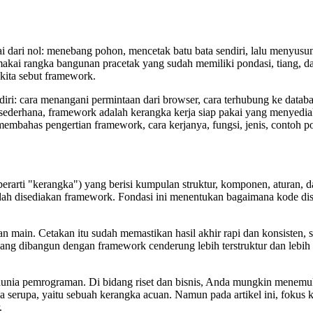
i nol: menebang pohon, mencetak batu bata sendiri, lalu menyusun s
kai rangka bangunan pracetak yang sudah memiliki pondasi, tiang, dan
kita sebut framework.
diri: cara menangani permintaan dari browser, cara terhubung ke databa
ra sederhana, framework adalah kerangka kerja siap pakai yang menye
 membahas pengertian framework, cara kerjanya, fungsi, jenis, contoh p
berarti "kerangka") yang berisi kumpulan struktur, komponen, aturan, d
 sudah disediakan framework. Fondasi ini menentukan bagaimana kode di
 main. Cetakan itu sudah memastikan hasil akhir rapi dan konsisten, 
ang dibangun dengan framework cenderung lebih terstruktur dan lebih 
ar dunia pemrograman. Di bidang riset dan bisnis, Anda mungkin menemu
ya serupa, yaitu sebuah kerangka acuan. Namun pada artikel ini, foku
.