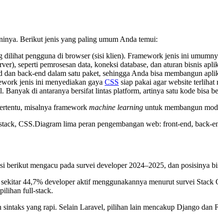
inya. Berikut jenis yang paling umum Anda temui:
g dilihat pengguna di browser (sisi klien). Framework jenis ini umumn
erver), seperti pemrosesan data, koneksi database, dan aturan bisnis aplik
an back-end dalam satu paket, sehingga Anda bisa membangun aplikas
mework jenis ini menyediakan gaya
CSS
siap pakai agar website terlihat
 Banyak di antaranya bersifat lintas platform, artinya satu kode bisa 
 tertentu, misalnya framework
machine learning
untuk membangun model
Diagram lima peran pengembangan web: front-end, back-end
adopsi berikut mengacu pada survei developer 2024–2025, dan posisinya b
sekitar 44,7% developer aktif menggunakannya menurut survei Stack O
ilihan full-stack.
 sintaks yang rapi. Selain Laravel, pilihan lain mencakup Django dan 