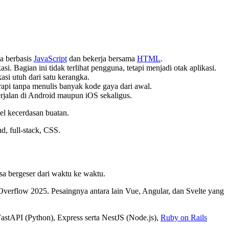
ya berbasis
JavaScript
dan bekerja bersama
HTML
.
asi. Bagian ini tidak terlihat pengguna, tetapi menjadi otak aplikasi.
i utuh dari satu kerangka.
 rapi tanpa menulis banyak kode gaya dari awal.
berjalan di Android maupun iOS sekaligus.
 kecerdasan buatan.
, full-stack, CSS.
isa bergeser dari waktu ke waktu.
verflow 2025. Pesaingnya antara lain Vue, Angular, dan Svelte yang
FastAPI (Python), Express serta NestJS (Node.js),
Ruby on Rails