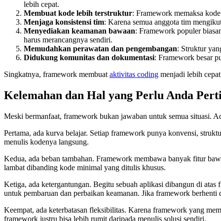
lebih cepat.
Membuat kode lebih terstruktur
: Framework memaksa kode di
Menjaga konsistensi tim
: Karena semua anggota tim mengikuti
Menyediakan keamanan bawaan
: Framework populer biasa
harus merancangnya sendiri.
Memudahkan perawatan dan pengembangan
: Struktur ya
Didukung komunitas dan dokumentasi
: Framework besar pu
Singkatnya, framework membuat
aktivitas coding
menjadi lebih cepat
Kelemahan dan Hal yang Perlu Anda Per
Meski bermanfaat, framework bukan jawaban untuk semua situasi. 
Pertama, ada kurva belajar. Setiap framework punya konvensi, struktur,
menulis kodenya langsung.
Kedua, ada beban tambahan. Framework membawa banyak fitur bawaan,
lambat dibanding kode minimal yang ditulis khusus.
Ketiga, ada ketergantungan. Begitu sebuah aplikasi dibangun di ata
untuk pembaruan dan perbaikan keamanan. Jika framework berhenti d
Keempat, ada keterbatasan fleksibilitas. Karena framework yang mem
framework justru bisa lebih rumit daripada menulis solusi sendiri.