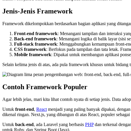
Jenis-Jenis Framework
Framework dikelompokkan berdasarkan bagian aplikasi yang ditangan
Front-end framework
: Menangani tampilan dan interaksi yan
Back-end framework
: Menangani logika di balik layar (sisi s
Full-stack framework
: Menggabungkan kemampuan front-end d
CSS framework
: Berfokus pada tampilan dan tata letak. Fra
Mobile framework
: Dipakai untuk membangun aplikasi ponsel.
Selain kelima jenis di atas, ada pula framework khusus untuk bidang
Contoh Framework Populer
Agar lebih jelas, mari kita lihat contoh nyata di setiap jenis. Data 
Untuk
front-end
,
React
menjadi yang paling banyak dipakai, dengan 
dikenal ringan. Next.js, yang dibangun di atas React, populer sebagai p
Untuk
back-end
, ada Laravel yang berbasis
PHP
dan terkenal dengan
untuk Ruby, dan Spring Boot (Java).