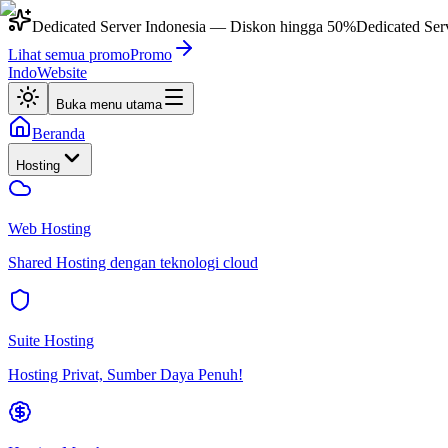
Dedicated Server Indonesia
— Diskon hingga
50%
Dedicated Ser
Lihat semua promo
Promo
IndoWebsite
Buka menu utama
Beranda
Hosting
Web Hosting
Shared Hosting dengan teknologi cloud
Suite Hosting
Hosting Privat, Sumber Daya Penuh!