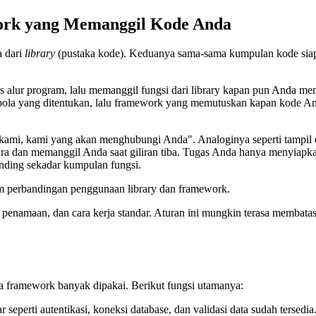
rk yang Memanggil Kode Anda
 dari
library
(pustaka kode). Keduanya sama-sama kumpulan kode siap p
 alur program, lalu memanggil fungsi dari library kapan pun Anda me
 pola yang ditentukan, lalu framework yang memutuskan kapan kode An
ami, kami yang akan menghubungi Anda". Analoginya seperti tampil di
dan memanggil Anda saat giliran tiba. Tugas Anda hanya menyiapkan
nding sekadar kumpulan fungsi.
 perbandingan penggunaan library dan framework.
penamaan, dan cara kerja standar. Aturan ini mungkin terasa membatasi 
pa framework banyak dipakai. Berikut fungsi utamanya:
 seperti autentikasi, koneksi database, dan validasi data sudah tersedia