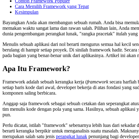
Contoh Framework Populer
Cara Memilih Framework yang Tepat
Kesimpulan
Bayangkan Anda akan membangun sebuah rumah. Anda bisa memulai dar
memakan waktu sangat lama dan rawan salah. Pilihan lain, Anda mema
dunia pengembangan perangkat lunak, "rangka pracetak" itulah yang 
Menulis sebuah aplikasi dari nol berarti mengurus semua hal kecil sen
berulang di hampir setiap proyek. Di sinilah framework hadir. Seca
pada bagian yang benar-benar unik dari aplikasinya. Artikel ini akan
Apa Itu Framework?
Framework adalah sebuah kerangka kerja (
framework
secara harfiah 
setiap baris kode dari awal, developer bekerja di atas fondasi yang
komponen saling berbicara.
Anggap saja framework sebagai sebuah cetakan dan seperangkat aturan
tim menulis kode dengan pola yang sama. Hasilnya, sebuah aplikasi y
pun.
Perlu dicatat, istilah "framework" sebenarnya lebih luas dari sekad
berarti kerangka berpikir untuk menganalisis suatu masalah. Maknan
merupakan salah satu jenis
perangkat lunak
penunjang bagi developer