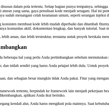
susun dalam pola tertentu. Setiap bagian punya tempatnya, sehingga k
 aturan yang sama, gaya penulisan kode menjadi seragam. Hal ini pent
nya sudah menangani celah keamanan umum, seperti serangan injeksi 
ng konsisten membuat kode lebih mudah diperbaiki dan ditambah fiturny
nya komunitas aktif, dokumentasi lengkap, dan banyak tutorial. Saat 
, lebih aman, dan lebih terstruktur, terutama untuk proyek berskala men
timbangkan
Ada beberapa hal yang perlu Anda pertimbangkan sebelum memutuskan
 dan istilah sendiri yang harus Anda pelajari lebih dulu. Untuk proyek 
 dan sebagian besar mungkin tidak Anda pakai. Fitur yang menganggu
s framework tertentu, berpindah ke framework lain menjadi pekerjaan
ikembangkan, aplikasi Anda ikut berisiko.
egang kendali alur, Anda harus mengikuti pola mainnya. Saat kebutuha