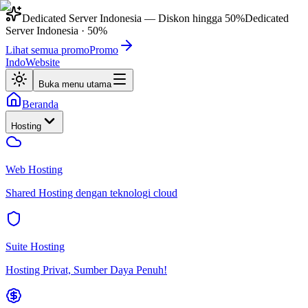
Dedicated Server Indonesia
— Diskon hingga
50%
Dedicated
Server Indonesia
·
50%
Lihat semua promo
Promo
IndoWebsite
Buka menu utama
Beranda
Hosting
Web Hosting
Shared Hosting dengan teknologi cloud
Suite Hosting
Hosting Privat, Sumber Daya Penuh!