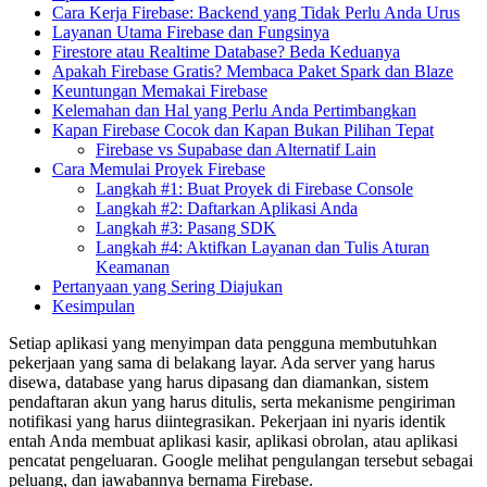
Cara Kerja Firebase: Backend yang Tidak Perlu Anda Urus
Layanan Utama Firebase dan Fungsinya
Firestore atau Realtime Database? Beda Keduanya
Apakah Firebase Gratis? Membaca Paket Spark dan Blaze
Keuntungan Memakai Firebase
Kelemahan dan Hal yang Perlu Anda Pertimbangkan
Kapan Firebase Cocok dan Kapan Bukan Pilihan Tepat
Firebase vs Supabase dan Alternatif Lain
Cara Memulai Proyek Firebase
Langkah #1: Buat Proyek di Firebase Console
Langkah #2: Daftarkan Aplikasi Anda
Langkah #3: Pasang SDK
Langkah #4: Aktifkan Layanan dan Tulis Aturan
Keamanan
Pertanyaan yang Sering Diajukan
Kesimpulan
Setiap aplikasi yang menyimpan data pengguna membutuhkan
pekerjaan yang sama di belakang layar. Ada server yang harus
disewa, database yang harus dipasang dan diamankan, sistem
pendaftaran akun yang harus ditulis, serta mekanisme pengiriman
notifikasi yang harus diintegrasikan. Pekerjaan ini nyaris identik
entah Anda membuat aplikasi kasir, aplikasi obrolan, atau aplikasi
pencatat pengeluaran. Google melihat pengulangan tersebut sebagai
peluang, dan jawabannya bernama Firebase.