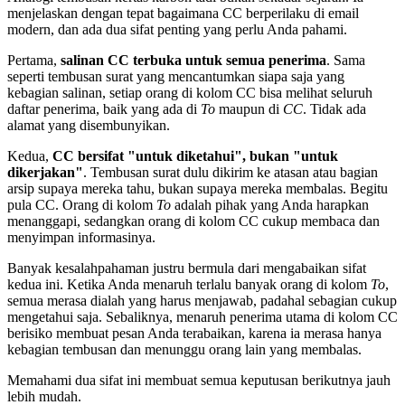
menjelaskan dengan tepat bagaimana CC berperilaku di email
modern, dan ada dua sifat penting yang perlu Anda pahami.
Pertama,
salinan CC terbuka untuk semua penerima
. Sama
seperti tembusan surat yang mencantumkan siapa saja yang
kebagian salinan, setiap orang di kolom CC bisa melihat seluruh
daftar penerima, baik yang ada di
To
maupun di
CC
. Tidak ada
alamat yang disembunyikan.
Kedua,
CC bersifat "untuk diketahui", bukan "untuk
dikerjakan"
. Tembusan surat dulu dikirim ke atasan atau bagian
arsip supaya mereka tahu, bukan supaya mereka membalas. Begitu
pula CC. Orang di kolom
To
adalah pihak yang Anda harapkan
menanggapi, sedangkan orang di kolom CC cukup membaca dan
menyimpan informasinya.
Banyak kesalahpahaman justru bermula dari mengabaikan sifat
kedua ini. Ketika Anda menaruh terlalu banyak orang di kolom
To
,
semua merasa dialah yang harus menjawab, padahal sebagian cukup
mengetahui saja. Sebaliknya, menaruh penerima utama di kolom CC
berisiko membuat pesan Anda terabaikan, karena ia merasa hanya
kebagian tembusan dan menunggu orang lain yang membalas.
Memahami dua sifat ini membuat semua keputusan berikutnya jauh
lebih mudah.