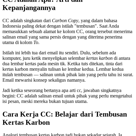
Kepanjangannya
CC adalah singkatan dari
Carbon Copy
, yang dalam bahasa
Indonesia paling dekat dengan istilah "tembusan". Saat Anda
memasukkan sebuah alamat ke kolom CC, orang tersebut menerima
salinan email yang sama persis dengan yang diterima penerima
utama di kolom
To
.
Istilah ini lebih tua dari email itu sendiri. Dulu, sebelum ada
komputer, juru ketik menyelipkan selembar
kertas karbon
di antara
dua lembar kertas pada mesin tik. Ketika tuts ditekan, tinta dari
kertas karbon menyalin tulisan ke lembar kedua. Lembar kedua
itulah tembusan — salinan untuk pihak lain yang perlu tahu isi surat.
Email mewarisi konsep sekaligus namanya.
Jadi ketika seseorang bertanya apa arti cc, jawaban singkatnya
begini: CC adalah salinan email untuk pihak yang perlu mengetahui
isi pesan, meski mereka bukan tujuan utama.
Cara Kerja CC: Belajar dari Tembusan
Kertas Karbon
Analogi tembusan kertas karbon tadi bukan sekadar sejarah. Ia