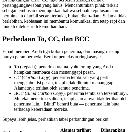
pertanggungjawaban yang halus. Mencantumkan pihak terkait
sebagai tembusan menunjukkan bahwa sebuah keputusan atau
permintaan diambil secara terbuka, bukan diam-diam. Selama tidak
berlebihan, kebiasaan ini membantu komunikasi tim tetap rapi dan
mudah ditelusuri di kemudian hari.
Perbedaan To, CC, dan BCC
Email memberi Anda tiga kolom penerima, dan masing-masing
punya peran berbeda. Berikut penjelasan ringkasnya:
To
(kepada): penerima utama, yaitu orang yang Anda
harapkan membaca dan menanggapi pesan.
CC
(
Carbon Copy
): penerima tembusan yang perlu
mengetahui isi pesan, tetapi tidak dituntut menanggapi.
Alamatnya terlihat oleh semua penerima.
BCC
(
Blind Carbon Copy
): penerima tembusan tersembunyi.
Mereka menerima salinan, tetapi alamatnya tidak terlihat oleh
penerima lain. "Blind" berarti buta — penerima lain buta
terhadap keberadaan mereka.
Supaya lebih jelas, perhatikan tabel perbandingan berikut:
Alamat terlihat
Diharapkan