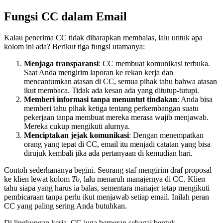
Fungsi CC dalam Email
Kalau penerima CC tidak diharapkan membalas, lalu untuk apa
kolom ini ada? Berikut tiga fungsi utamanya:
Menjaga transparansi
: CC membuat komunikasi terbuka.
Saat Anda mengirim laporan ke rekan kerja dan
mencantumkan atasan di CC, semua pihak tahu bahwa atasan
ikut membaca. Tidak ada kesan ada yang ditutup-tutupi.
Memberi informasi tanpa menuntut tindakan
: Anda bisa
memberi tahu pihak ketiga tentang perkembangan suatu
pekerjaan tanpa membuat mereka merasa wajib menjawab.
Mereka cukup mengikuti alurnya.
Menciptakan jejak komunikasi
: Dengan menempatkan
orang yang tepat di CC, email itu menjadi catatan yang bisa
dirujuk kembali jika ada pertanyaan di kemudian hari.
Contoh sederhananya begini. Seorang staf mengirim draf proposal
ke klien lewat kolom
To
, lalu menaruh manajernya di CC. Klien
tahu siapa yang harus ia balas, sementara manajer tetap mengikuti
pembicaraan tanpa perlu ikut menjawab setiap email. Inilah peran
CC yang paling sering Anda butuhkan.
Di lingkungan kerja, CC juga berperan sebagai bentuk