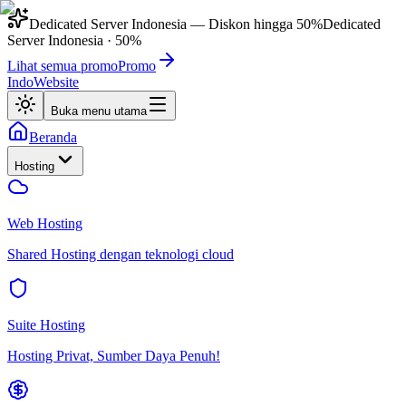
Dedicated Server Indonesia
— Diskon hingga
50%
Dedicated
Server Indonesia
·
50%
Lihat semua promo
Promo
IndoWebsite
Buka menu utama
Beranda
Hosting
Web Hosting
Shared Hosting dengan teknologi cloud
Suite Hosting
Hosting Privat, Sumber Daya Penuh!