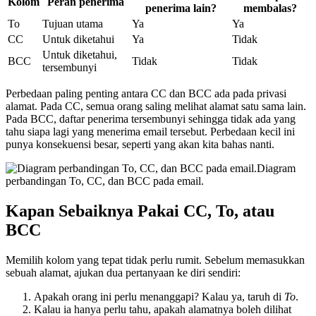
Kolom
Peran penerima
penerima lain?
membalas?
To
Tujuan utama
Ya
Ya
CC
Untuk diketahui
Ya
Tidak
Untuk diketahui,
BCC
Tidak
Tidak
tersembunyi
Perbedaan paling penting antara CC dan BCC ada pada privasi
alamat. Pada CC, semua orang saling melihat alamat satu sama lain.
Pada BCC, daftar penerima tersembunyi sehingga tidak ada yang
tahu siapa lagi yang menerima email tersebut. Perbedaan kecil ini
punya konsekuensi besar, seperti yang akan kita bahas nanti.
Diagram
perbandingan To, CC, dan BCC pada email.
Kapan Sebaiknya Pakai CC, To, atau
BCC
Memilih kolom yang tepat tidak perlu rumit. Sebelum memasukkan
sebuah alamat, ajukan dua pertanyaan ke diri sendiri:
Apakah orang ini perlu menanggapi? Kalau ya, taruh di
To
.
Kalau ia hanya perlu tahu, apakah alamatnya boleh dilihat