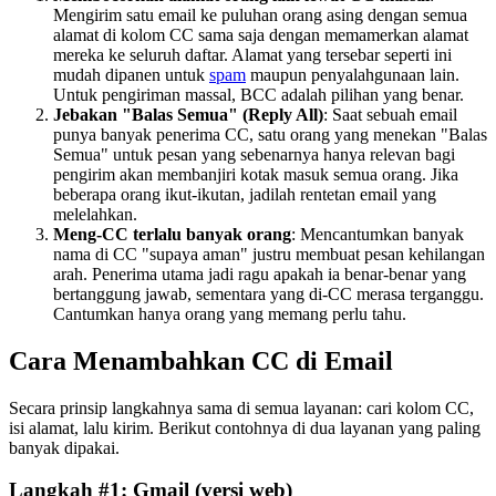
Mengirim satu email ke puluhan orang asing dengan semua
alamat di kolom CC sama saja dengan memamerkan alamat
mereka ke seluruh daftar. Alamat yang tersebar seperti ini
mudah dipanen untuk
spam
maupun penyalahgunaan lain.
Untuk pengiriman massal, BCC adalah pilihan yang benar.
Jebakan "Balas Semua" (Reply All)
: Saat sebuah email
punya banyak penerima CC, satu orang yang menekan "Balas
Semua" untuk pesan yang sebenarnya hanya relevan bagi
pengirim akan membanjiri kotak masuk semua orang. Jika
beberapa orang ikut-ikutan, jadilah rentetan email yang
melelahkan.
Meng-CC terlalu banyak orang
: Mencantumkan banyak
nama di CC "supaya aman" justru membuat pesan kehilangan
arah. Penerima utama jadi ragu apakah ia benar-benar yang
bertanggung jawab, sementara yang di-CC merasa terganggu.
Cantumkan hanya orang yang memang perlu tahu.
Cara Menambahkan CC di Email
Secara prinsip langkahnya sama di semua layanan: cari kolom CC,
isi alamat, lalu kirim. Berikut contohnya di dua layanan yang paling
banyak dipakai.
Langkah #1: Gmail (versi web)