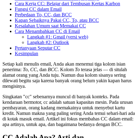
Cara Kerja CC: Belajar dari Tembusan Kertas Karbon
Fungsi CC dalam Email
Perbedaan To, CC, dan BCC
Kapan Sebaiknya Pakai CC, To, atau BCC
Kesalahan Umum saat Memakai CC
Cara Menambahkan CC di Email
Langkah #1: Gmail (versi web)
Langkah #2: Outlook
Pertanyaan Seputar CC
Kesimpulan
Setiap kali menulis email, Anda akan menemui tiga kolom isian
penerima:
To
,
CC
, dan
BCC
. Kolom
To
terasa jelas — di situlah
alamat orang yang Anda tuju. Namun dua kolom sisanya sering
dilewati begitu saja karena banyak orang belum yakin kapan harus
mengisinya.
Singkatan "cc" sebenarnya muncul di banyak konteks. Pada
kendaraan bermotor, cc adalah satuan kapasitas mesin. Pada urusan
pembayaran, orang kadang memakainya untuk menyebut kartu
kredit. Namun makna yang paling sering Anda temui sehari-hari ada
di kotak masuk email. Artikel ini fokus membahas CC dalam email:
apa artinya, untuk apa, dan bagaimana bedanya dengan BCC.
CC Adalah Apa? Arti dan