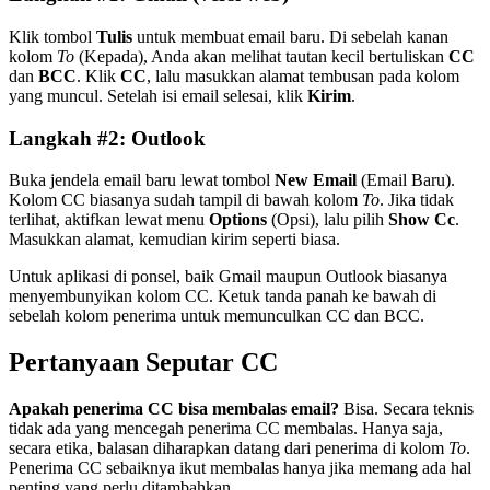
Klik tombol
Tulis
untuk membuat email baru. Di sebelah kanan
kolom
To
(Kepada), Anda akan melihat tautan kecil bertuliskan
CC
dan
BCC
. Klik
CC
, lalu masukkan alamat tembusan pada kolom
yang muncul. Setelah isi email selesai, klik
Kirim
.
Langkah #2: Outlook
Buka jendela email baru lewat tombol
New Email
(Email Baru).
Kolom CC biasanya sudah tampil di bawah kolom
To
. Jika tidak
terlihat, aktifkan lewat menu
Options
(Opsi), lalu pilih
Show Cc
.
Masukkan alamat, kemudian kirim seperti biasa.
Untuk aplikasi di ponsel, baik Gmail maupun Outlook biasanya
menyembunyikan kolom CC. Ketuk tanda panah ke bawah di
sebelah kolom penerima untuk memunculkan CC dan BCC.
Pertanyaan Seputar CC
Apakah penerima CC bisa membalas email?
Bisa. Secara teknis
tidak ada yang mencegah penerima CC membalas. Hanya saja,
secara etika, balasan diharapkan datang dari penerima di kolom
To
.
Penerima CC sebaiknya ikut membalas hanya jika memang ada hal
penting yang perlu ditambahkan.