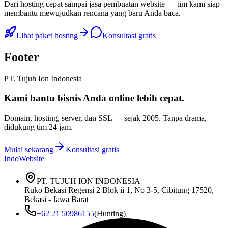
Dari hosting cepat sampai jasa pembuatan website — tim kami siap
membantu mewujudkan rencana yang baru Anda baca.
Lihat paket hosting
Konsultasi gratis
Footer
PT. Tujuh Ion Indonesia
Kami bantu bisnis Anda
online lebih cepat
.
Domain, hosting, server, dan SSL — sejak
2005
. Tanpa drama,
didukung tim 24 jam.
Mulai sekarang
Konsultasi gratis
IndoWebsite
PT. TUJUH ION INDONESIA
Ruko Bekasi Regensi 2 Blok ii 1, No 3-5, Cibitung 17520,
Bekasi - Jawa Barat
+62 21 50986155
(Hunting)