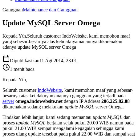
Gangguan
Maintenance dan Gangguan
Update MySQL Server Omega
Kepada Yth,Seluruh customer IndoWebsite, kami memohon maaf
yang sebesar-besarnya atas ketidaknyamanannya dikarenakan
adanya update MySQL server Omega
Dipublikasikan
11 Agt 2014, 23:01
1
menit baca
Kepada Yth,
Seluruh customer
IndoWebsite
, kami memohon maaf yang sebesar-
besarnya atas ketidaknyamanannya gangguan yang terjadi pada
server
omega.indowebsite.net
dengan IP Address
206.225.82.88
dikarenakan sedang melakukan
update MySQL
server Omega.
Tindakan lebih lanjut, kami sedang memantau
update MySQL
dan
proses
update MySQL
berjalan sejak pukul 20.00 WIB namun pada
pukul 21.00 WIB sempat mengalami kegagalan sehingga kami
proses ulang update tersebut pada pukul 22.00 WIB dan sampai saat