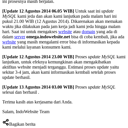
ini prosesnya masih berjalan.
[Update 12 Agustus 2014 06.05 WIB]
Untuk saat ini
update
MySQL
kami jeda dan akan kami lanjutkan pada malam hari ini
pukul 21.00 WIB (12 Agustus 2014). Dikarenakan akan memakan
waktu jika dilakukan pada jam kerja jadi kami jeda hingga malam
hari. Saat ini untuk mengakses
website
atau
domain
yang ada di
dalam
server
omega.indowebsite.net
bisa di coba kembali, jika ada
website
yang masih mengalami error bisa di informasikan kepada
kami melalui layanan konsumen kami.
[Update 12 Agustus 2014 23.00 WIB]
Proses
update MySQL
kami
lanjutkan, untuk efeknya kemungkinan akan mengakibatkan
aktifitas website menjadi terganggu. Estimasi proses update yaitu
sekitar 3-4 jam, akan kami informasikan kembali setelah proses
update berhasil.
[Update 13 Agustus 2014 03.00 WIB]
Proses
update MySQL
selesai dan berhasil .
Terima kasih atas kerjasama dari Anda.
Salam, IndoWebsite Team
Bagikan berita