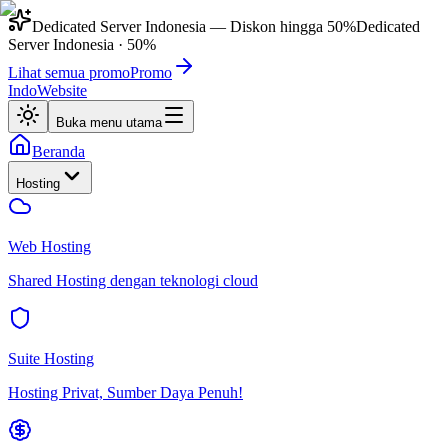
Dedicated Server Indonesia
— Diskon hingga
50%
Dedicated
Server Indonesia
·
50%
Lihat semua promo
Promo
IndoWebsite
Buka menu utama
Beranda
Hosting
Web Hosting
Shared Hosting dengan teknologi cloud
Suite Hosting
Hosting Privat, Sumber Daya Penuh!