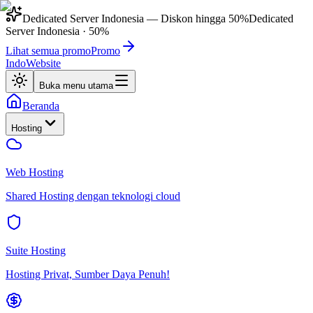
Dedicated Server Indonesia
— Diskon hingga
50%
Dedicated
Server Indonesia
·
50%
Lihat semua promo
Promo
IndoWebsite
Buka menu utama
Beranda
Hosting
Web Hosting
Shared Hosting dengan teknologi cloud
Suite Hosting
Hosting Privat, Sumber Daya Penuh!