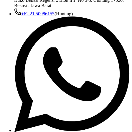
Ruko Bekasi Regensi 2 Blok ii 1, No 3-5, Cibitung 17520,
Bekasi - Jawa Barat
+62 21 50986155
(Hunting)