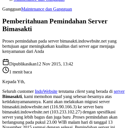
Gangguan
Maintenance dan Gangguan
Pemberitahuan Pemindahan Server
Bimasakti
Proses pemindahan pada server bimasakti.indowebsite.net yang
bertujuan agar meningkatkan kualitas dari server agar menjaga
kenyamanan dari Anda
Dipublikasikan
12 Nov 2015, 13:42
1
menit baca
Kepada Yth,
Seluruh customer
IndoWebsite
terutama
client
yang berada di
server
Bimasakti
, kami memohon maaf yang sebesar-besarnya atas
ketidaknyamanannya. Kami akan melakukan migrasi server
bimasakti.indowebsite.net (116.90.166.3) ke server baru
bimasakti.indowebsite.net (103.233.102.27) dengan spesifikasi
server yang lebih bagus dan juga baru .Proses pemindahan akan
berlangsung pada pukul 23.00 WIB malam hari di tanggal 13
November 2015 sampai dengan selesai. Pemindahan server ini