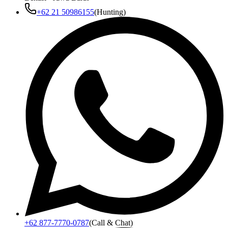
+62 21 50986155
(Hunting)
+62 877-7770-0787
(Call & Chat)