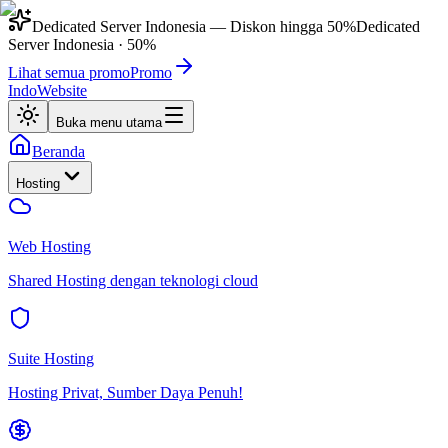
Dedicated Server Indonesia
— Diskon hingga
50%
Dedicated
Server Indonesia
·
50%
Lihat semua promo
Promo
IndoWebsite
Buka menu utama
Beranda
Hosting
Web Hosting
Shared Hosting dengan teknologi cloud
Suite Hosting
Hosting Privat, Sumber Daya Penuh!