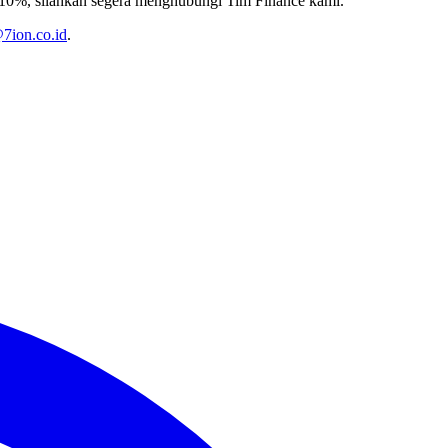
PN 10%, silahkan segera menghubungi Tim Finance kami.
7ion.co.id
.