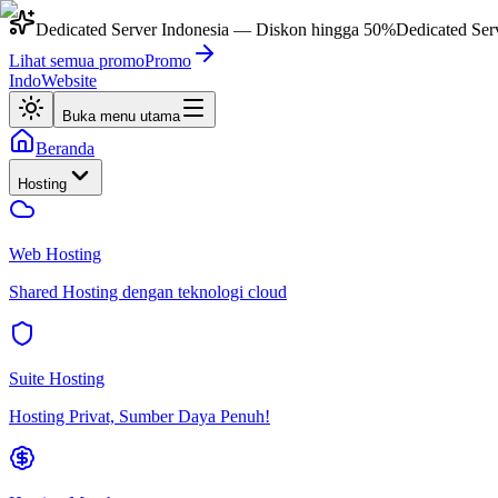
Dedicated Server Indonesia
— Diskon hingga
50%
Dedicated Ser
Lihat semua promo
Promo
IndoWebsite
Buka menu utama
Beranda
Hosting
Web Hosting
Shared Hosting dengan teknologi cloud
Suite Hosting
Hosting Privat, Sumber Daya Penuh!