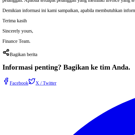
pelanggan. Apabila terdapat pelanggan yang memiliki invoice yang t
Demikian informasi ini kami sampaikan, apabila membutuhkan inform
Terima kasih
Sincerely yours,
Finance Team.
Bagikan berita
Informasi penting?
Bagikan ke tim Anda
.
Facebook
X / Twitter