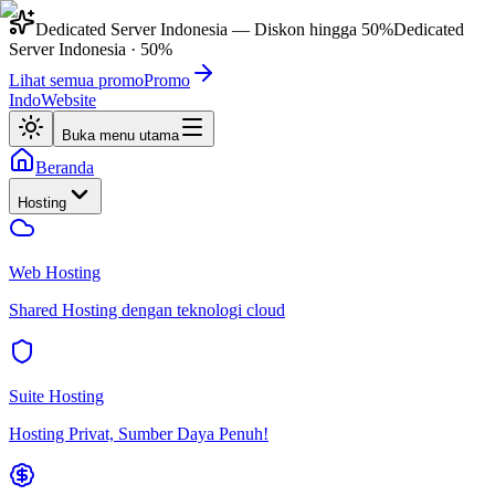
Dedicated Server Indonesia
— Diskon hingga
50%
Dedicated
Server Indonesia
·
50%
Lihat semua promo
Promo
IndoWebsite
Buka menu utama
Beranda
Hosting
Web Hosting
Shared Hosting dengan teknologi cloud
Suite Hosting
Hosting Privat, Sumber Daya Penuh!