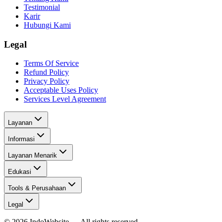
Testimonial
Karir
Hubungi Kami
Legal
Terms Of Service
Refund Policy
Privacy Policy
Acceptable Uses Policy
Services Level Agreement
Layanan
Informasi
Layanan Menarik
Edukasi
Tools & Perusahaan
Legal
©
2026
IndoWebsite
— All rights reserved.