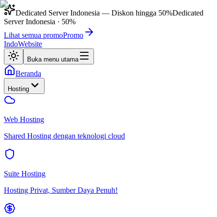
Dedicated Server Indonesia
— Diskon hingga
50%
Dedicated
Server Indonesia
·
50%
Lihat semua promo
Promo
IndoWebsite
Buka menu utama
Beranda
Hosting
Web Hosting
Shared Hosting dengan teknologi cloud
Suite Hosting
Hosting Privat, Sumber Daya Penuh!