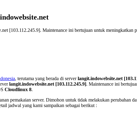
ndowebsite.net
net [103.112.245.9]. Maintenance ini bertujuan untuk meningkatkan p
ndonesia
, terutama yang berada di server
langit.indowebsite.net [103.1
erver
langit.indowebsite.net [103.112.245.9]
. Maintenance ini bertuju
 OS
Cloudlinux 8
.
manan pemakaian server. Dimohon untuk tidak melakukan perubahan dat
tail jadwal yang kami sampaikan sebagai berikut :