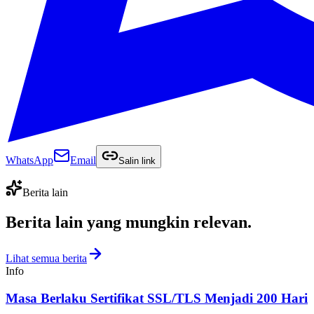
WhatsApp
Email
Salin link
Berita lain
Berita lain yang
mungkin relevan
.
Lihat semua berita
Info
Masa Berlaku Sertifikat SSL/TLS Menjadi 200 Hari