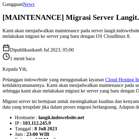
Gangguan
News
[MAINTENANCE] Migrasi Server Langit.i
Kami akan menjadwalkan maintenance pada server langit.indowebsite.
melakukan migrasi ke server yang baru dengan OS Cloudlinux 8.
Dipublikasikan
6 Jul 2023, 05:00
1
menit baca
Kepada Yth,
Pelanggan indowebsite yang menggunakan layanan
Cloud Hosting I
ketidaknyamanannya. Kami akan menjadwalkan maintenance pada s
sehingga kami akan melakukan migrasi ke server yang baru dengan
Migrasi server ini bertujuan untuk meningkatkan kualitas dan kenya
data yang terupdate jika dalam proses migrasi berlangsung. Adapun de
Hostname :
langit.indowebsite.net
IP :
103.112.245.9
Tanggal :
8 Juli 2023
Jam :
23:00 WIB