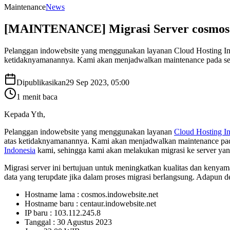
Maintenance
News
[MAINTENANCE] Migrasi Server cosmos.i
Pelanggan indowebsite yang menggunakan layanan Cloud Hosting Indo
ketidaknyamanannya. Kami akan menjadwalkan maintenance pada ser
Dipublikasikan
29 Sep 2023, 05:00
1
menit baca
Kepada Yth,
Pelanggan indowebsite yang menggunakan layanan
Cloud Hosting I
atas ketidaknyamanannya. Kami akan menjadwalkan maintenance pa
Indonesia
kami, sehingga kami akan melakukan migrasi ke server ya
Migrasi server ini bertujuan untuk meningkatkan kualitas dan kenya
data yang terupdate jika dalam proses migrasi berlangsung. Adapun de
Hostname lama : cosmos.indowebsite.net
Hostname baru : centaur.indowebsite.net
IP baru : 103.112.245.8
Tanggal : 30 Agustus 2023