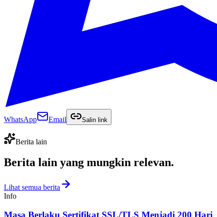
WhatsApp
Email
Salin link
Berita lain
Berita lain yang
mungkin relevan
.
Lihat semua berita
Info
Masa Berlaku Sertifikat SSL/TLS Menjadi 200 Hari