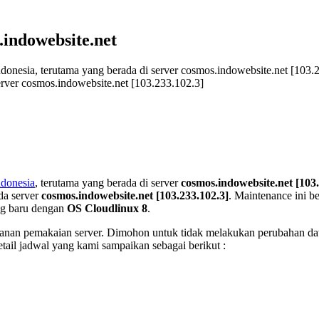
ndowebsite.net
nesia, terutama yang berada di server cosmos.indowebsite.net [103.
ver cosmos.indowebsite.net [103.233.102.3]
ndonesia
, terutama yang berada di server
cosmos.indowebsite.net [103.
da server
cosmos.indowebsite.net [103.233.102.3]
. Maintenance ini b
ng baru dengan
OS Cloudlinux 8
.
manan pemakaian server. Dimohon untuk tidak melakukan perubahan dat
tail jadwal yang kami sampaikan sebagai berikut :