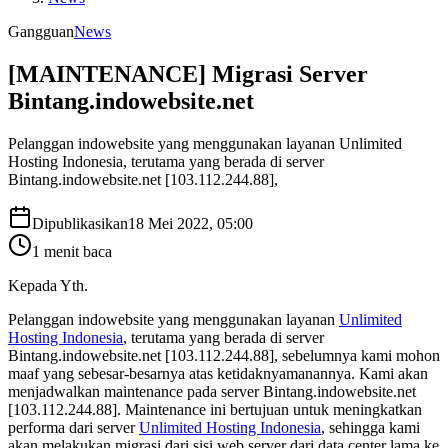
Gangguan
News
[MAINTENANCE] Migrasi Server
Bintang.indowebsite.net
Pelanggan indowebsite yang menggunakan layanan Unlimited
Hosting Indonesia, terutama yang berada di server
Bintang.indowebsite.net [103.112.244.88],
Dipublikasikan
18 Mei 2022, 05:00
1
menit baca
Kepada Yth.
Pelanggan indowebsite yang menggunakan layanan
Unlimited
Hosting Indonesia
, terutama yang berada di server
Bintang.indowebsite.net [103.112.244.88], sebelumnya kami mohon
maaf yang sebesar-besarnya atas ketidaknyamanannya. Kami akan
menjadwalkan maintenance pada server Bintang.indowebsite.net
[103.112.244.88]. Maintenance ini bertujuan untuk meningkatkan
performa dari server
Unlimited Hosting Indonesia
, sehingga kami
akan melakukan migrasi dari sisi web server dari data center lama ke