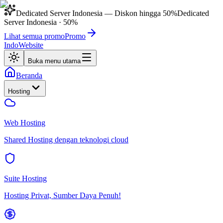
Dedicated Server Indonesia
— Diskon hingga
50%
Dedicated
Server Indonesia
·
50%
Lihat semua promo
Promo
IndoWebsite
Buka menu utama
Beranda
Hosting
Web Hosting
Shared Hosting dengan teknologi cloud
Suite Hosting
Hosting Privat, Sumber Daya Penuh!