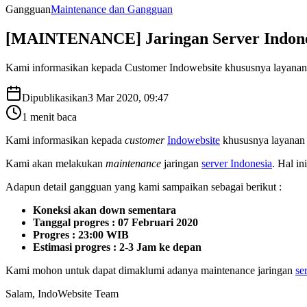
Gangguan
Maintenance dan Gangguan
[MAINTENANCE] Jaringan Server Indones
Kami informasikan kepada Customer Indowebsite khususnya layanan 
Dipublikasikan
3 Mar 2020, 09:47
1
menit baca
Kami informasikan kepada
customer
Indowebsite
khususnya layana
Kami akan melakukan
maintenance
jaringan
server Indonesia
. Hal i
Adapun detail gangguan yang kami sampaikan sebagai berikut :
Koneksi akan down sementara
Tanggal progres : 07 Februari 2020
Progres : 23:00 WIB
Estimasi progres : 2-3 Jam ke depan
Kami mohon untuk dapat dimaklumi adanya maintenance jaringan
se
Salam, IndoWebsite Team