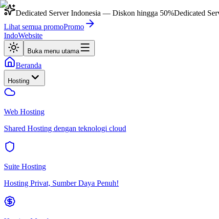
Dedicated Server Indonesia
— Diskon hingga
50%
Dedicated Ser
Lihat semua promo
Promo
IndoWebsite
Buka menu utama
Beranda
Hosting
Web Hosting
Shared Hosting dengan teknologi cloud
Suite Hosting
Hosting Privat, Sumber Daya Penuh!