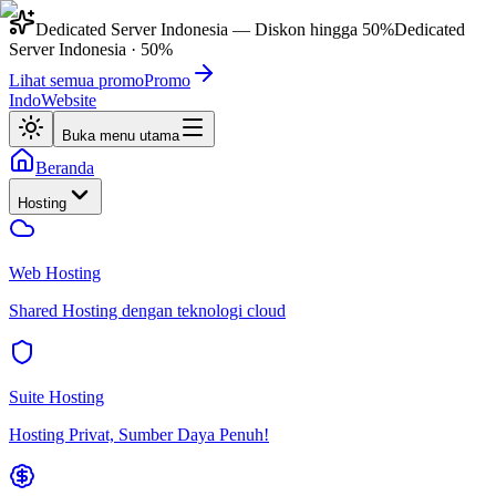
Dedicated Server Indonesia
— Diskon hingga
50%
Dedicated
Server Indonesia
·
50%
Lihat semua promo
Promo
IndoWebsite
Buka menu utama
Beranda
Hosting
Web Hosting
Shared Hosting dengan teknologi cloud
Suite Hosting
Hosting Privat, Sumber Daya Penuh!