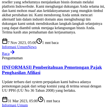
reseller yang sebelumnya menjalankan bisnis domain melalui
platform Indowebsite. Kami menghargai dukungan Anda selama ini,
dan kami mohon maaf atas ketidaknyamanan yang mungkin timbul
akibat perubahan ini. Kami mendorong Anda untuk mencari
alternatif lain dalam industri domain atau menghubungi tim
dukungan kami untuk mendiskusikan langkah-langkah selanjutnya
yang dapat diambil untuk menjaga kelangsungan bisnis Anda.
Terima kasih atas pemahaman dan kerjasamanya.
7 Nov 2023, 05:00
1
mnt baca
Informasi Umum
News
Baca
Pengumuman
[INFORMASI] Pemberitahuan Pemotongan Pajak
Penghasilan Afiliasi
Update terbaru dari system perpajakan kami bahwa adanya
pemotongan pajak dari setiap komisi yang di terima sesuai dengan
UU PPH (UU No 36 Tahun 2008) yang berlaku.
31 Mar 2023, 05:00
1
mnt baca
Informasi Umum