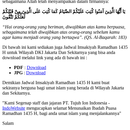
sebagaimana Allah telah menyampaikan dalam firmannya:
يَا أَيُّهَا الَّذِينَ آمَنُوا كُتِبَ عَلَيْكُمْ الصِّيَامُ كَمَا كُتِبَ عَلَى الَّذِينَ مِنْ قَبْلِكُمْ
لَعَلَّكُمْ تَتَّقُونَ
“Hai orang-orang yang beriman, diwajibkan atas kamu berpuasa,
sebagaimana telah diwajibkan atas orang-orang sebelum kamu
agar kamu menjadi orang yang bertaqwa”. (QS. Al-Baqarah: 183)
Di bawah ini kami sediakan juga Jadwal Imsakiyah Ramadhan 1435
H untuk Wilayah DKI Jakarta Dan Sekitarnya yang bisa anda
download melalui link yang ada di bawah ini :
PDF
:
Download
JPG
:
Download
Demikian Jadwal Imsakiyah Ramadhan 1435 H kami buat
sekiranya berguna bagi umat islam yang berada di Wilayah Jakarta
dan Sekitarnya.
"Kami Segenap staff dan jajaran PT. Tujuh Ion Indonesia -
IndoWebsite
mengucapkan selamat Menunaikan Ibadah Puasa
Ramadhan 1435 H, bagi anda umat islam yang menjalankannya"
Salam