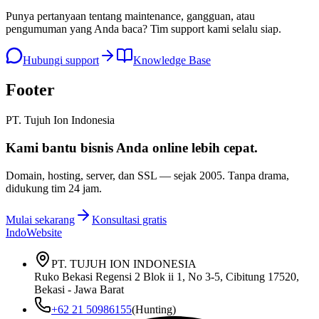
Punya pertanyaan tentang maintenance, gangguan, atau
pengumuman yang Anda baca? Tim support kami selalu siap.
Hubungi support
Knowledge Base
Footer
PT. Tujuh Ion Indonesia
Kami bantu bisnis Anda
online lebih cepat
.
Domain, hosting, server, dan SSL — sejak
2005
. Tanpa drama,
didukung tim 24 jam.
Mulai sekarang
Konsultasi gratis
IndoWebsite
PT. TUJUH ION INDONESIA
Ruko Bekasi Regensi 2 Blok ii 1, No 3-5, Cibitung 17520,
Bekasi - Jawa Barat
+62 21 50986155
(Hunting)