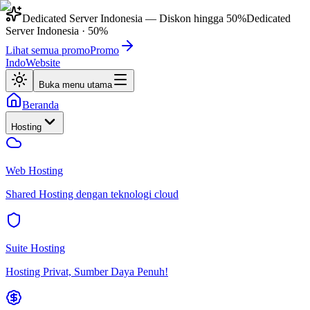
Dedicated Server Indonesia
— Diskon hingga
50%
Dedicated
Server Indonesia
·
50%
Lihat semua promo
Promo
IndoWebsite
Buka menu utama
Beranda
Hosting
Web Hosting
Shared Hosting dengan teknologi cloud
Suite Hosting
Hosting Privat, Sumber Daya Penuh!