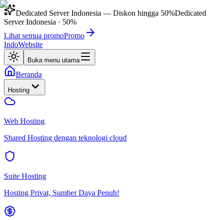
Dedicated Server Indonesia
— Diskon hingga
50%
Dedicated
Server Indonesia
·
50%
Lihat semua promo
Promo
IndoWebsite
Buka menu utama
Beranda
Hosting
Web Hosting
Shared Hosting dengan teknologi cloud
Suite Hosting
Hosting Privat, Sumber Daya Penuh!