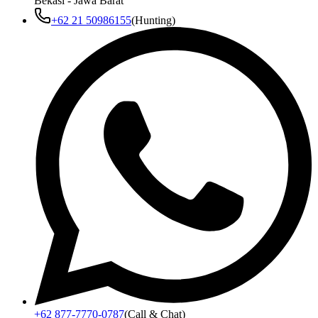
Bekasi - Jawa Barat
+62 21 50986155
(Hunting)
+62 877-7770-0787
(Call & Chat)