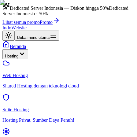
Dedicated Server Indonesia
— Diskon hingga
50%
Dedicated
Server Indonesia
·
50%
Lihat semua promo
Promo
IndoWebsite
Buka menu utama
Beranda
Hosting
Web Hosting
Shared Hosting dengan teknologi cloud
Suite Hosting
Hosting Privat, Sumber Daya Penuh!