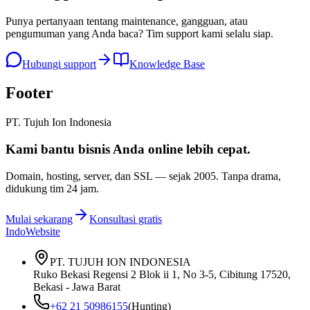
Punya pertanyaan tentang maintenance, gangguan, atau
pengumuman yang Anda baca? Tim support kami selalu siap.
Hubungi support
Knowledge Base
Footer
PT. Tujuh Ion Indonesia
Kami bantu bisnis Anda
online lebih cepat
.
Domain, hosting, server, dan SSL — sejak
2005
. Tanpa drama,
didukung tim 24 jam.
Mulai sekarang
Konsultasi gratis
IndoWebsite
PT. TUJUH ION INDONESIA
Ruko Bekasi Regensi 2 Blok ii 1, No 3-5, Cibitung 17520,
Bekasi - Jawa Barat
+62 21 50986155
(Hunting)