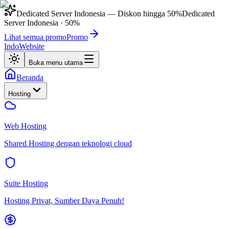
Dedicated Server Indonesia
— Diskon hingga
50%
Dedicated
Server Indonesia
·
50%
Lihat semua promo
Promo
IndoWebsite
Buka menu utama
Beranda
Hosting
Web Hosting
Shared Hosting dengan teknologi cloud
Suite Hosting
Hosting Privat, Sumber Daya Penuh!