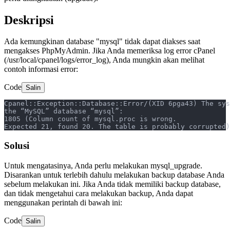
Deskripsi
Ada kemungkinan database "mysql" tidak dapat diakses saat
mengakses PhpMyAdmin. Jika Anda memeriksa log error cPanel
(/usr/local/cpanel/logs/error_log), Anda mungkin akan melihat
contoh informasi error:
Code
Salin
Cpanel::Exception::Database::Error/(XID 6pga43) The sys
the “MySQL” database “mysql”: 
1805 (Column count of mysql.proc is wrong. 
Expected 21, found 20. The table is probably corrupted)
Solusi
Untuk mengatasinya, Anda perlu melakukan mysql_upgrade.
Disarankan untuk terlebih dahulu melakukan backup database Anda
sebelum melakukan ini. Jika Anda tidak memiliki backup database,
dan tidak mengetahui cara melakukan backup, Anda dapat
menggunakan perintah di bawah ini:
Code
Salin