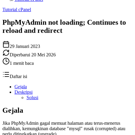
Tutorial cPanel
PhpMyAdmin not loading; Continues to
reload and redirect
29 Januari 2023
Diperbarui
20 Mei 2026
1
menit baca
Daftar isi
Gejala
Deskripsi
Solusi
Gejala
Jika PhpMyAdmin gagal memuat halaman atau terus-menerus
dialihkan, kemungkinan database "mysql" rusak (corrupted) atau
perlu ditingkatkan (upgrade).