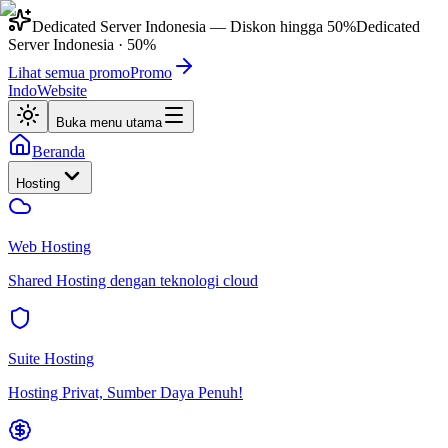
Dedicated Server Indonesia
— Diskon hingga
50%
Dedicated
Server Indonesia
·
50%
Lihat semua promo
Promo
IndoWebsite
Buka menu utama
Beranda
Hosting
Web Hosting
Shared Hosting dengan teknologi cloud
Suite Hosting
Hosting Privat, Sumber Daya Penuh!