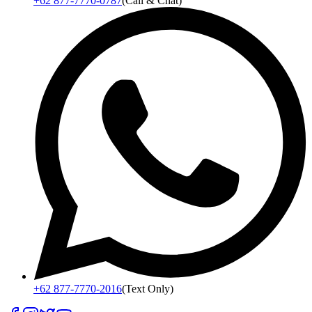
+62 877-7770-0787
(Call & Chat)
+62 877-7770-2016
(Text Only)