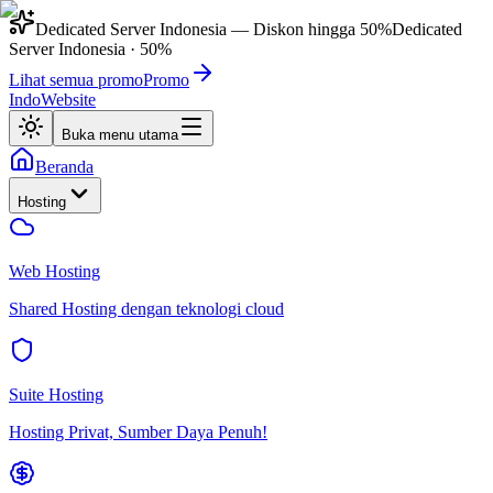
Dedicated Server Indonesia
— Diskon hingga
50%
Dedicated
Server Indonesia
·
50%
Lihat semua promo
Promo
IndoWebsite
Buka menu utama
Beranda
Hosting
Web Hosting
Shared Hosting dengan teknologi cloud
Suite Hosting
Hosting Privat, Sumber Daya Penuh!