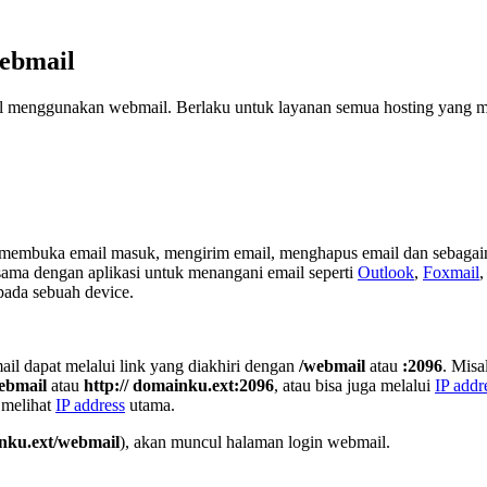
ebmail
ail menggunakan webmail. Berlaku untuk layanan semua hosting yang 
 membuka email masuk, mengirim email, menghapus email dan sebagain
 sama dengan aplikasi untuk menangani email seperti
Outlook
,
Foxmail
 pada sebuah device.
 dapat melalui link yang diakhiri dengan
/webmail
atau
:2096
. Mis
webmail
atau
http:// domainku.ext:2096
, atau bisa juga melalui
IP addr
 melihat
IP address
utama.
inku.ext/webmail
), akan muncul halaman login webmail.