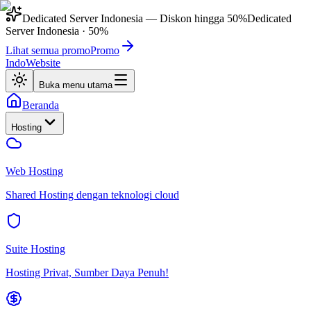
Dedicated Server Indonesia
— Diskon hingga
50%
Dedicated
Server Indonesia
·
50%
Lihat semua promo
Promo
IndoWebsite
Buka menu utama
Beranda
Hosting
Web Hosting
Shared Hosting dengan teknologi cloud
Suite Hosting
Hosting Privat, Sumber Daya Penuh!