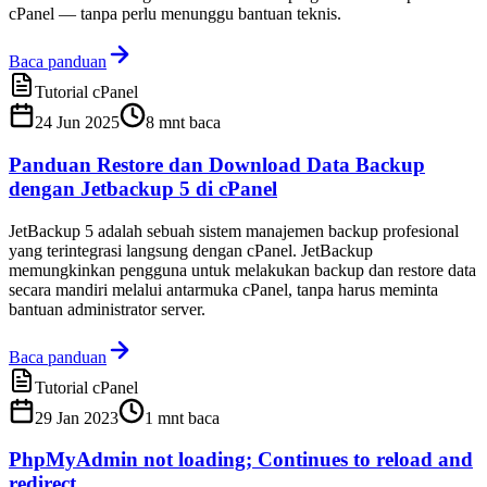
cPanel — tanpa perlu menunggu bantuan teknis.
Baca panduan
Tutorial cPanel
24 Jun 2025
8
mnt baca
Panduan Restore dan Download Data Backup
dengan Jetbackup 5 di cPanel
JetBackup 5 adalah sebuah sistem manajemen backup profesional
yang terintegrasi langsung dengan cPanel. JetBackup
memungkinkan pengguna untuk melakukan backup dan restore data
secara mandiri melalui antarmuka cPanel, tanpa harus meminta
bantuan administrator server.
Baca panduan
Tutorial cPanel
29 Jan 2023
1
mnt baca
PhpMyAdmin not loading; Continues to reload and
redirect