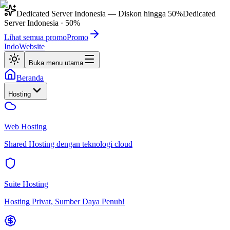
Dedicated Server Indonesia
— Diskon hingga
50%
Dedicated
Server Indonesia
·
50%
Lihat semua promo
Promo
IndoWebsite
Buka menu utama
Beranda
Hosting
Web Hosting
Shared Hosting dengan teknologi cloud
Suite Hosting
Hosting Privat, Sumber Daya Penuh!