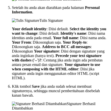
Setelah itu anda akan diarahkan pada halaman
Personal
Information
.
Tulis Signature
Your default identity
: Diisi default.
Select the identity you
want to change
: Diisi default.
Identity's name
: Diisi nama
identitas anda pada email.
Your full name
: Diisi nama anda.
Your From
: Dikosongkan saja.
Your Reply-to
:
Dikosongkan saja.
Address to BCC all messages
:
Dikosongkan
Your signature
: Diisi dengan signature yang
anda inginkan (hanya text).
Precede your text signature
with dashes ('--')?
: Centang jika anda ingin ada pembatas
antara pesan email dan signature.
Your signature to use
when composing with the HTML editor
: Diisi jika
signature anda ingin menggunakan editor HTML (script
HTML).
Klik tombol
Save
jika anda sudah selesai membuat
signaturenya, sehingga muncul pemberitahuan disebelah
kanan bawah.
Signature Berhasil
Ditambahkan