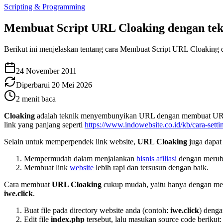
Scripting & Programming
Membuat Script URL Cloaking dengan te
Berikut ini menjelaskan tentang cara Membuat Script URL Cloaking
24 November 2011
Diperbarui
20 Mei 2026
2
menit baca
Cloaking
adalah teknik menyembunyikan URL dengan membuat URL bar
link yang panjang seperti
https://www.indowebsite.co.id/kb/cara-sett
Selain untuk memperpendek link website,
URL Cloaking
juga dapat
Mempermudah dalam menjalankan
bisnis afiliasi
dengan merubah
Membuat link
website
lebih rapi dan tersusun dengan baik.
Cara membuat
URL Cloaking
cukup mudah, yaitu hanya dengan me
iwe.click
.
Buat file pada directory website anda (contoh:
iwe.click
) deng
Edit file
index.php
tersebut, lalu masukan source code berikut: