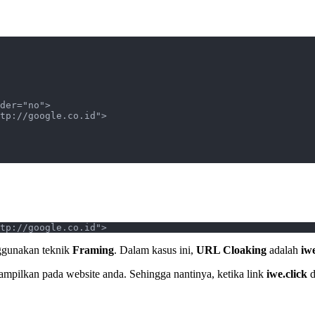
der="no">
tp://google.co.id">
tp://google.co.id">
gunakan teknik
Framing
. Dalam kasus ini,
URL Cloaking
adalah
iwe
ampilkan pada website anda. Sehingga nantinya, ketika link
iwe.click
d