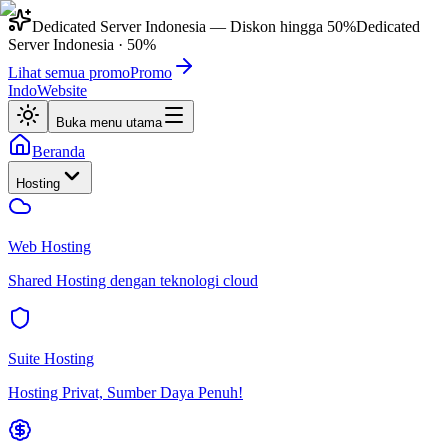
Dedicated Server Indonesia
— Diskon hingga
50%
Dedicated
Server Indonesia
·
50%
Lihat semua promo
Promo
IndoWebsite
Buka menu utama
Beranda
Hosting
Web Hosting
Shared Hosting dengan teknologi cloud
Suite Hosting
Hosting Privat, Sumber Daya Penuh!