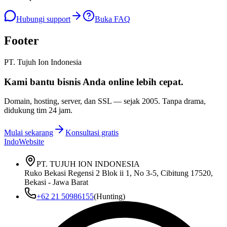
Hubungi support
Buka FAQ
Footer
PT. Tujuh Ion Indonesia
Kami bantu bisnis Anda
online lebih cepat
.
Domain, hosting, server, dan SSL — sejak
2005
. Tanpa drama,
didukung tim 24 jam.
Mulai sekarang
Konsultasi gratis
IndoWebsite
PT. TUJUH ION INDONESIA
Ruko Bekasi Regensi 2 Blok ii 1, No 3-5, Cibitung 17520,
Bekasi - Jawa Barat
+62 21 50986155
(Hunting)