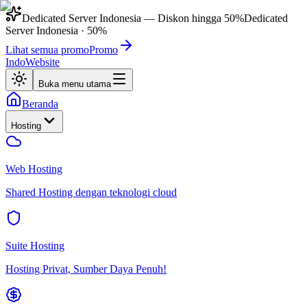
Dedicated Server Indonesia
— Diskon hingga
50%
Dedicated
Server Indonesia
·
50%
Lihat semua promo
Promo
IndoWebsite
Buka menu utama
Beranda
Hosting
Web Hosting
Shared Hosting dengan teknologi cloud
Suite Hosting
Hosting Privat, Sumber Daya Penuh!