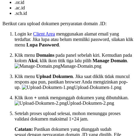
.or.id
.ac.id
.sch.id
Berikut cara upload dokumen persyaratan domain .ID:
Login ke
Client Area
menggunakan alamat email yang
terdaftar. Jika lupa atau belum memiliki password, silakan klik
menu
Lupa Password
.
Klik menu
Domains
pada panel sebelah kiri. Kemudian pada
kolom
Aksi
, klik ikon titik tiga lalu pilih
Manage Domain
.
Manage-Domain.png
Klik menu
Upload Dokumen
. Jika saat diklik tidak muncul
respons apa pun, pastikan browser Anda mengizinkan pop-
up.
Upload-Dokumen-1.png
Klik ikon
+
untuk mengunggah dokumen yang dibutuhkan.
Upload-Dokumen-2.png
Setelah proses upload selesai, mohon menunggu proses
validasi dokumen maksimal 1×24 jam.
Catatan:
Pastikan dokumen yang diunggah sudah
sesuai dengan persyaratan domain .ID yang dipilih. File