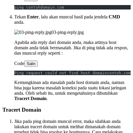
ping contohdomain.com
Tekan
Enter
, lalu akan muncul hasil pada jendela
CMD
anda.
03-ping-reply.jpg
Apabila ada reply dari domain anda, maka artinya host
domain anda tidak bermasalah. Jika di ping tidak ada respon,
dan muncul reply seperti :
Code
Salin
Ping request could not find host domaincontoh.com.
Kemungkinan ada masalah pada host domain anda, namun
bisa juga karena masalah koneksi pada suatu lokasi jaringan
anda. Oleh sebab itu, untuk mengetahuinya dibutuhkan
Tracert Domain
.
Tracert Domain
Jika pada ping domain muncul error, maka silahkan anda
lakukan tracert domain untuk melihat dimanakah domain
tersebut tidak bisa resolve ke hostingnya. Cara melakukan