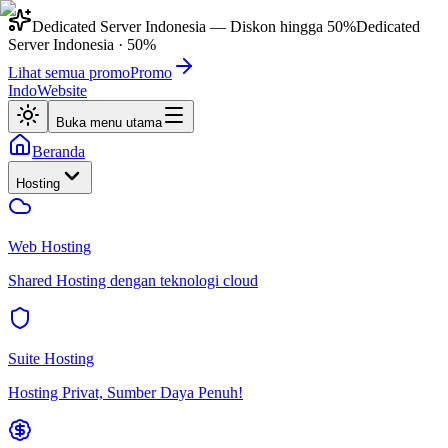
Dedicated Server Indonesia
— Diskon hingga
50%
Dedicated
Server Indonesia
·
50%
Lihat semua promo
Promo
IndoWebsite
Buka menu utama
Beranda
Hosting
Web Hosting
Shared Hosting dengan teknologi cloud
Suite Hosting
Hosting Privat, Sumber Daya Penuh!