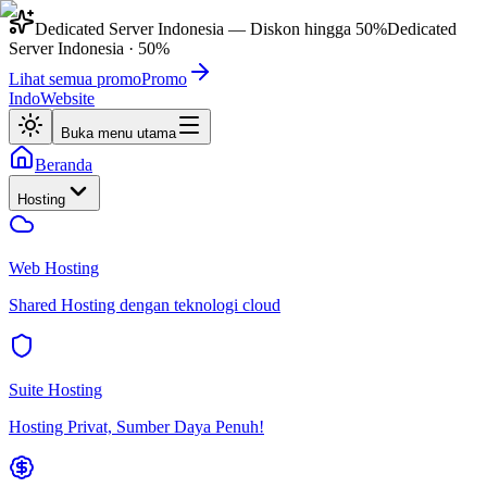
Dedicated Server Indonesia
— Diskon hingga
50%
Dedicated
Server Indonesia
·
50%
Lihat semua promo
Promo
IndoWebsite
Buka menu utama
Beranda
Hosting
Web Hosting
Shared Hosting dengan teknologi cloud
Suite Hosting
Hosting Privat, Sumber Daya Penuh!