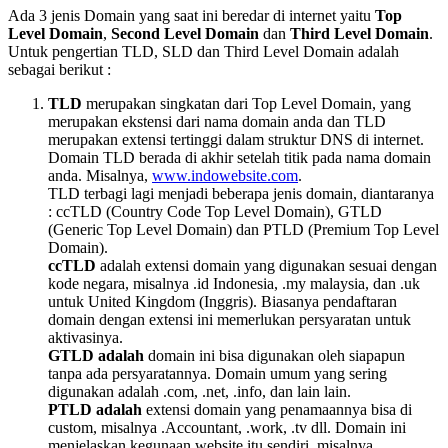
Ada 3 jenis Domain yang saat ini beredar di internet yaitu
Top
Level Domain
,
Second Level Domain
dan
Third Level Domain
.
Untuk pengertian TLD, SLD dan Third Level Domain adalah
sebagai berikut :
TLD
merupakan singkatan dari Top Level Domain, yang
merupakan ekstensi dari nama domain anda dan TLD
merupakan extensi tertinggi dalam struktur DNS di internet.
Domain TLD berada di akhir setelah titik pada nama domain
anda. Misalnya,
www.indowebsite.com
.
TLD terbagi lagi menjadi beberapa jenis domain, diantaranya
: ccTLD (Country Code Top Level Domain), GTLD
(Generic Top Level Domain) dan PTLD (Premium Top Level
Domain).
ccTLD
adalah extensi domain yang digunakan sesuai dengan
kode negara, misalnya .id Indonesia, .my malaysia, dan .uk
untuk United Kingdom (Inggris). Biasanya pendaftaran
domain dengan extensi ini memerlukan persyaratan untuk
aktivasinya.
GTLD adalah
domain ini bisa digunakan oleh siapapun
tanpa ada persyaratannya. Domain umum yang sering
digunakan adalah .com, .net, .info, dan lain lain.
PTLD adalah
extensi domain yang penamaannya bisa di
custom, misalnya .Accountant, .work, .tv dll. Domain ini
menjelaskan kegunaan website itu sendiri, misalnya