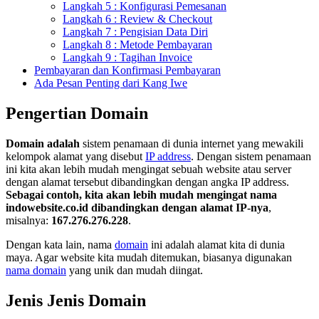
Langkah 5 : Konfigurasi Pemesanan
Langkah 6 : Review & Checkout
Langkah 7 : Pengisian Data Diri
Langkah 8 : Metode Pembayaran
Langkah 9 : Tagihan Invoice
Pembayaran dan Konfirmasi Pembayaran
Ada Pesan Penting dari Kang Iwe
Pengertian Domain
Domain adalah
sistem penamaan di dunia internet yang mewakili
kelompok alamat yang disebut
IP address
. Dengan sistem penamaan
ini kita akan lebih mudah mengingat sebuah website atau server
dengan alamat tersebut dibandingkan dengan angka IP address.
Sebagai contoh, kita akan lebih mudah mengingat nama
indowebsite.co.id
dibandingkan dengan alamat IP-nya
,
misalnya:
167.276.276.228
.
Dengan kata lain, nama
domain
ini adalah alamat kita di dunia
maya. Agar website kita mudah ditemukan, biasanya digunakan
nama domain
yang unik dan mudah diingat.
Jenis Jenis Domain