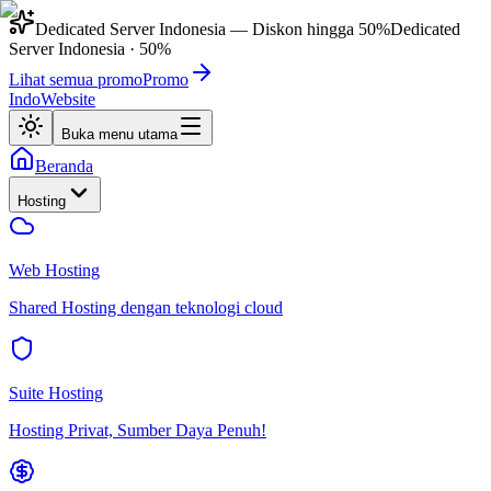
Dedicated Server Indonesia
— Diskon hingga
50%
Dedicated
Server Indonesia
·
50%
Lihat semua promo
Promo
IndoWebsite
Buka menu utama
Beranda
Hosting
Web Hosting
Shared Hosting dengan teknologi cloud
Suite Hosting
Hosting Privat, Sumber Daya Penuh!