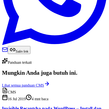
Salin link
Panduan terkait
Mungkin Anda juga
butuh ini
.
Lihat semua panduan CMS
CMS
16 Jul 2019
4
mnt baca
Invisible Recaptcha pada WordPress – Install dan