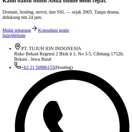
Kami bantu bisnis Anda
online lebih cepat
.
Domain, hosting, server, dan SSL — sejak
2005
. Tanpa drama,
didukung tim 24 jam.
Mulai sekarang
Konsultasi gratis
IndoWebsite
PT. TUJUH ION INDONESIA
Ruko Bekasi Regensi 2 Blok ii 1, No 3-5, Cibitung 17520,
Bekasi - Jawa Barat
+62 21 50986155
(Hunting)