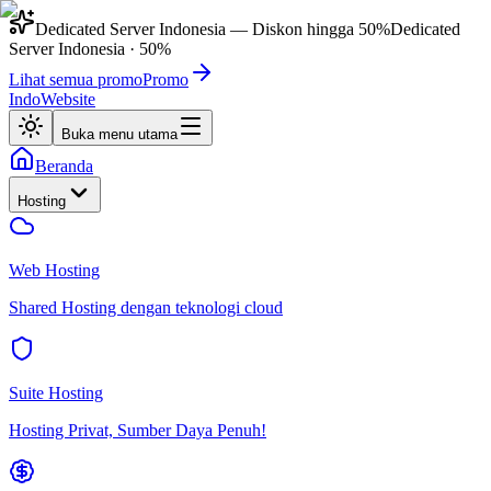
Dedicated Server Indonesia
— Diskon hingga
50%
Dedicated
Server Indonesia
·
50%
Lihat semua promo
Promo
IndoWebsite
Buka menu utama
Beranda
Hosting
Web Hosting
Shared Hosting dengan teknologi cloud
Suite Hosting
Hosting Privat, Sumber Daya Penuh!